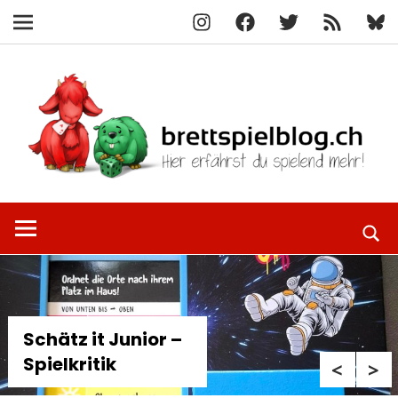
Instagram
Facebook
X
RSS-
Blue
Navigation
Feed
Zum
Inhalt
springen
Hier
brettspielbl
erfährst
du
spielend
mehr!
Schätz it Junior –
Spielkritik