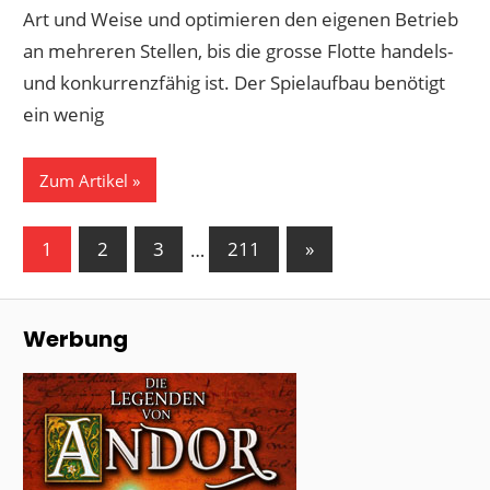
Art und Weise und optimieren den eigenen Betrieb
an mehreren Stellen, bis die grosse Flotte handels-
und konkurrenzfähig ist. Der Spielaufbau benötigt
ein wenig
Zum Artikel
Seitennummerierung
Nächste
1
2
3
…
211
»
Beiträge
der
Beiträge
Werbung