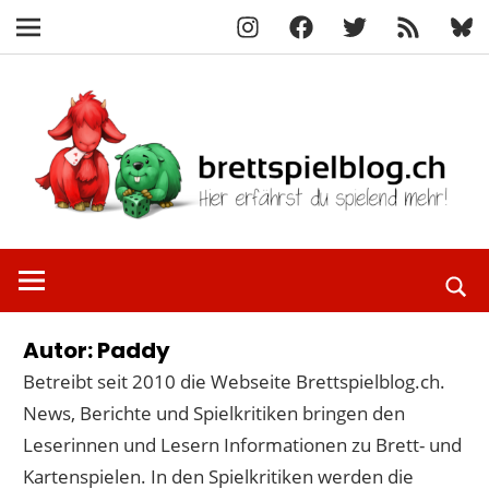
Instagram
Facebook
X
RSS-
Blue
Navigation
Feed
Zum
Inhalt
springen
Hier
brettspielbl
erfährst
du
spielend
Autor:
Paddy
mehr!
Betreibt seit 2010 die Webseite Brettspielblog.ch.
News, Berichte und Spielkritiken bringen den
Leserinnen und Lesern Informationen zu Brett- und
Kartenspielen. In den Spielkritiken werden die