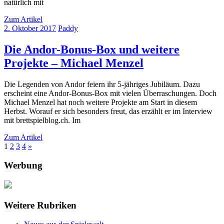
natürlich mit
Zum Artikel
2. Oktober 2017
Paddy
Die Andor-Bonus-Box und weitere
Projekte – Michael Menzel
Die Legenden von Andor feiern ihr 5-jähriges Jubiläum. Dazu
erscheint eine Andor-Bonus-Box mit vielen Überraschungen. Doch
Michael Menzel hat noch weitere Projekte am Start in diesem
Herbst. Worauf er sich besonders freut, das erzählt er im Interview
mit brettspielblog.ch. Im
Zum Artikel
Seitennummerierung
Nächste
1
2
3
4
»
Beiträge
der
Werbung
Beiträge
Weitere Rubriken