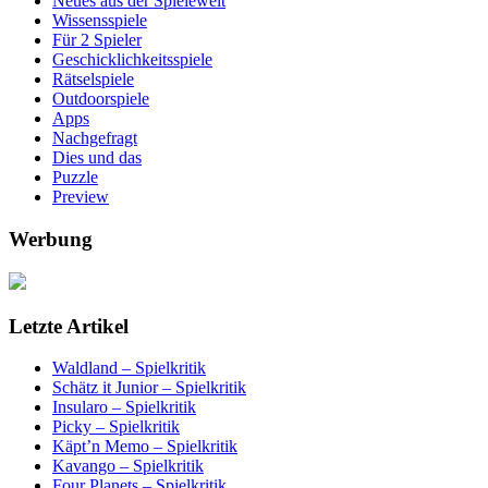
Neues aus der Spielewelt
Wissensspiele
Für 2 Spieler
Geschicklichkeitsspiele
Rätselspiele
Outdoorspiele
Apps
Nachgefragt
Dies und das
Puzzle
Preview
Werbung
Letzte Artikel
Waldland – Spielkritik
Schätz it Junior – Spielkritik
Insularo – Spielkritik
Picky – Spielkritik
Käpt’n Memo – Spielkritik
Kavango – Spielkritik
Four Planets – Spielkritik