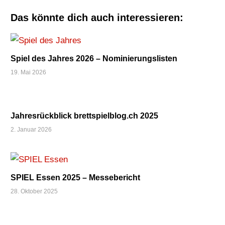
INTERVIEW
Beitrag:
KARTENSPIELE
Das könnte dich auch interessieren:
PERGAMON
STEFAN
DORRA
Spiel des Jahres 2026 – Nominierungslisten
19. Mai 2026
Jahresrückblick brettspielblog.ch 2025
2. Januar 2026
SPIEL Essen 2025 – Messebericht
28. Oktober 2025