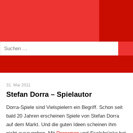
du
spielend
mehr!
Suchen
Suc
nach:
31. Mai 2011
Paddy
Stefan Dorra – Spielautor
Dorra-Spiele sind Vielspielern ein Begriff. Schon seit
bald 20 Jahren erscheinen Spiele von Stefan Dorra
auf dem Markt. Und die guten Ideen scheinen ihm