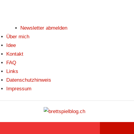
Newsletter abmelden
Über mich
Idee
Kontakt
FAQ
Links
Datenschutzhinweis
Impressum
Zum
brettspi
Inhalt
Hier
springen
erfährst