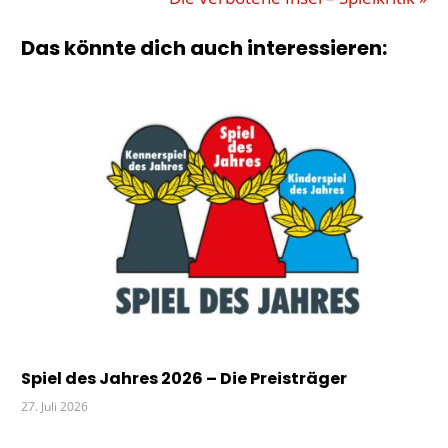
SPIEL
Beitrag:
DES
Das könnte dich auch interessieren:
JAHRES
TOM
FELBER
VEREIN
Spiel des Jahres 2026 – Die Preisträger
27. Juli 2026