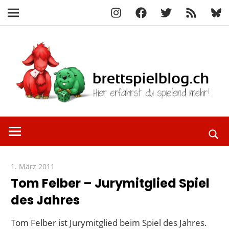
Instagram
Facebook
X
RSS-
Blue
Navigation
Feed
Zum
Inhalt
springen
Hier
brettspielbl
erfährst
du
spielend
1. März 2011
Paddy
mehr!
Tom Felber – Jurymitglied Spiel
des Jahres
Tom Felber ist Jurymitglied beim Spiel des Jahres.