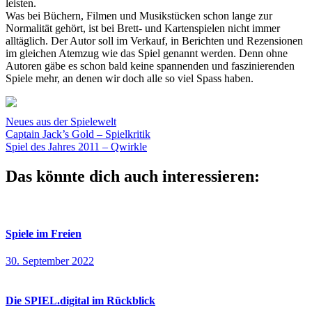
leisten.
Was bei Büchern, Filmen und Musikstücken schon lange zur
Normalität gehört, ist bei Brett- und Kartenspielen nicht immer
alltäglich. Der Autor soll im Verkauf, in Berichten und Rezensionen
im gleichen Atemzug wie das Spiel genannt werden. Denn ohne
Autoren gäbe es schon bald keine spannenden und faszinierenden
Spiele mehr, an denen wir doch alle so viel Spass haben.
Neues aus der Spielewelt
Beitragsnavigation
Vorheriger
Autoren
Captain Jack’s Gold – Spielkritik
Schachtel
Spiele
Verlage
Beitrag:
Nächster
Spiel des Jahres 2011 – Qwirkle
Beitrag:
Das könnte dich auch interessieren:
Spiele im Freien
30. September 2022
Die SPIEL.digital im Rückblick