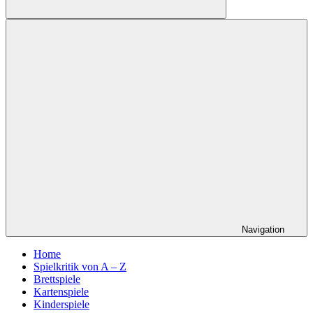
Suchen
Navigation
Home
Spielkritik von A – Z
Brettspiele
Kartenspiele
Kinderspiele