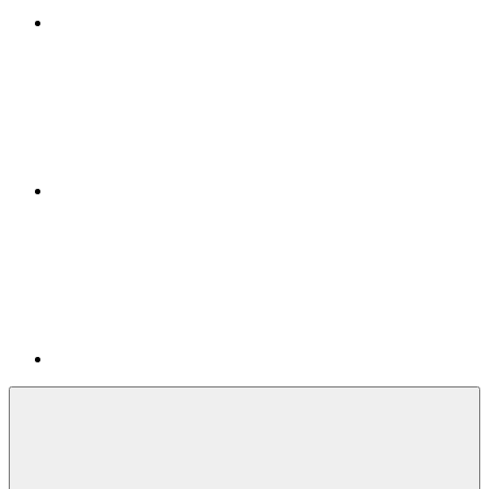
RSS-
Feed
Bluesky