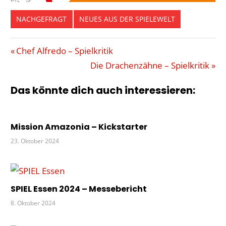
NACHGEFRAGT
NEUES AUS DER SPIELEWELT
ANDOR
Beitragsnavigation
Vorheriger
Chef Alfredo – Spielkritik
BONUS-
Beitrag:
Nächster
Die Drachenzähne – Spielkritik
LEGENDE
Beitrag:
CHADA
Das könnte dich auch interessieren:
GARZ
GILDA
Mission Amazonia – Kickstarter
INTERVIEW
23. Oktober 2024
KOGGE
LEGENDEN
VON
ANDOR
SPIEL Essen 2024 – Messebericht
NEUHEITEN
8. Oktober 2024
TAVERNE
THORN