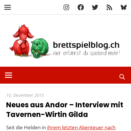
Instagram
Facebook
X
RSS-
Blue
Navigation
Feed
Zum
Inhalt
springen
Hier
brettspielbl
erfährst
du
spielend
10. Dezember 2015
Paddy
mehr!
Neues aus Andor – Interview mit
Tavernen-Wirtin Gilda
Seit die Helden in
ihrem letzten Abenteuer nach