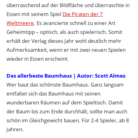
überraschend auf der Bildfläche und überraschte in
Essen mit seinem Spiel
Die Piraten der 7
Weltmeere
. Es avancierte schnell zu einer Art
Geheimtipp – optisch, als auch spielerisch. Somit
erhält der Verlag dieses Jahr wohl deutlich mehr
Aufmerksamkeit, wenn er mit zwei neuen Spielen
wieder in Essen erscheint.
Das allerbeste Baumhaus | Autor: Scott Almes
Wer baut das schönste Baumhaus. Ganz langsam
entfaltet sich das Baumhaus mit seinen
wunderbaren Räumen auf dem Spieltisch. Damit
der Baum bis zum Ende durchhält, sollte man auch
schön im Gleichgewicht bauen. Für 2-4 Spieler, ab 8
Jahren.