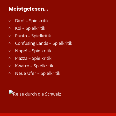
Meistgelesen…
Dito! – Spielkritik
Koi – Spielkritik
Punto – Spielkritik
Confusing Lands – Spielkritik
Nope! – Spielkritik
Piazza – Spielkritik
Kwatro – Spielkritik
Neue Ufer – Spielkritik