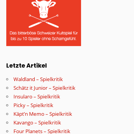
Letzte Artikel
Waldland – Spielkritik
Schätz it Junior – Spielkritik
Insularo – Spielkritik
Picky – Spielkritik
Käpt’n Memo – Spielkritik
Kavango – Spielkritik
Four Planets – Spielkritik