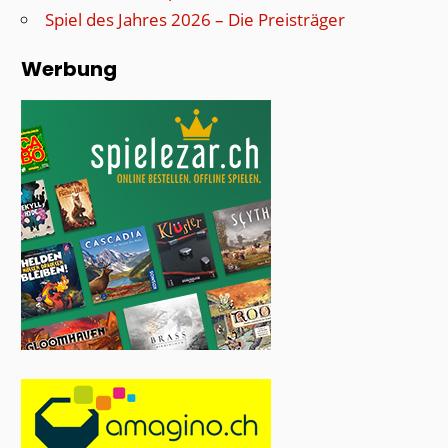
Spiel des Jahres 2026 – Die Preisträger
Werbung