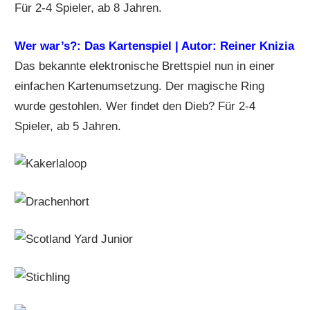
Für 2-4 Spieler, ab 8 Jahren.
Wer war’s?: Das Kartenspiel | Autor: Reiner Knizia
Das bekannte elektronische Brettspiel nun in einer
einfachen Kartenumsetzung. Der magische Ring
wurde gestohlen. Wer findet den Dieb? Für 2-4
Spieler, ab 5 Jahren.