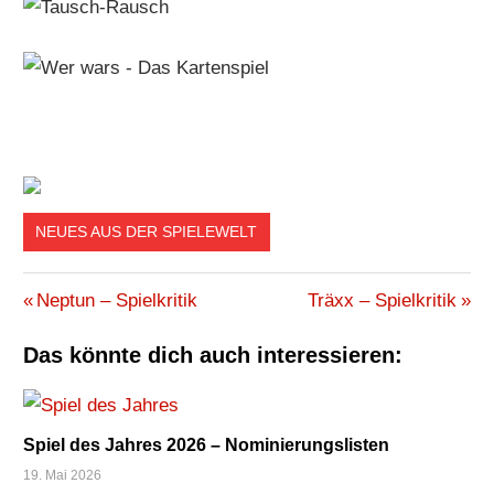
NEUES AUS DER SPIELEWELT
2015
Beitragsnavigation
Vorheriger
Nächster
Neptun – Spielkritik
Träxx – Spielkritik
BRETTSPIELE
Beitrag:
Beitrag:
FRÜHJAHR
Das könnte dich auch interessieren:
KAKERLALOOP
NEU
Spiel des Jahres 2026 – Nominierungslisten
NEUHEITEN
19. Mai 2026
RAVENSBURGER