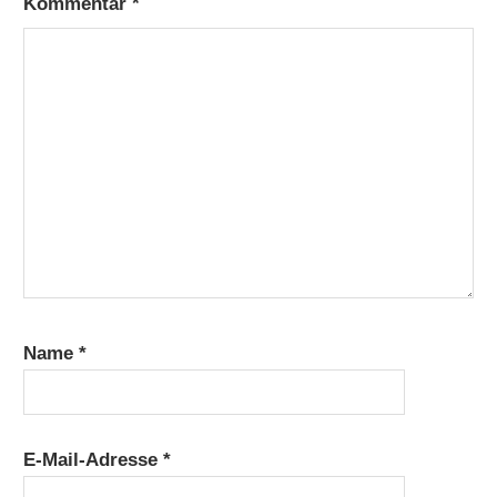
Kommentar
*
Name
*
E-Mail-Adresse
*