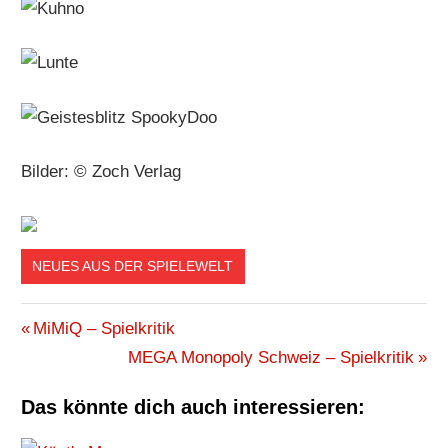
Bilder: © Zoch Verlag
NEUES AUS DER SPIELEWELT
FRÜHJAHR
Beitragsnavigation
Vorheriger
MiMiQ – Spielkritik
2016
Beitrag:
Nächster
MEGA Monopoly Schweiz – Spielkritik
NEUHEITEN
Beitrag:
SPIELE
Das könnte dich auch interessieren:
ZOCH
SPIELE