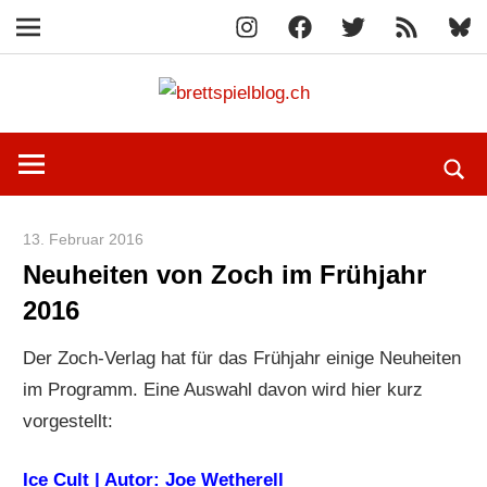
Instagram
Facebook
X
RSS-
Blue
Navigation
Feed
Zum
brettspi
Inhalt
Hier
springen
erfährst
du
spielend
13. Februar 2016
Paddy
mehr!
Neuheiten von Zoch im Frühjahr
2016
Der Zoch-Verlag hat für das Frühjahr einige Neuheiten
im Programm. Eine Auswahl davon wird hier kurz
vorgestellt:
Ice Cult | Autor: Joe Wetherell