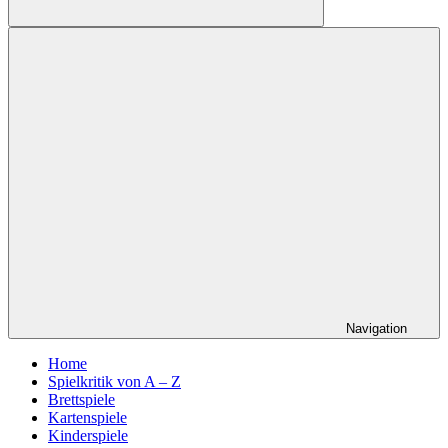
Suchen
Navigation
Home
Spielkritik von A – Z
Brettspiele
Kartenspiele
Kinderspiele