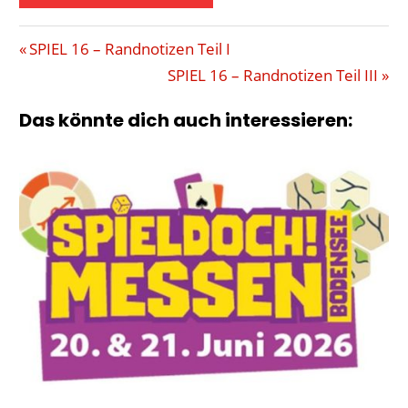
EREIGNISSE
Beitragsnavigation
Vorheriger
SPIEL 16 – Randnotizen Teil I
ERLEBNISSE
Beitrag:
Nächster
SPIEL 16 – Randnotizen Teil III
ESSEN
Beitrag:
Das könnte dich auch interessieren:
GESCHICHTEN
MESSE
RANDNOTIZEN
SPIEL
16
SPIELE
SPIELMESSE
TRANSPORT
U-
BAHN