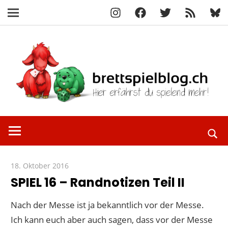
Instagram
Facebook
X
RSS-
Blue
Navigation
Feed
Zum
Inhalt
springen
Hier
brettspielbl
erfährst
du
spielend
18. Oktober 2016
Paddy
mehr!
SPIEL 16 – Randnotizen Teil II
Nach der Messe ist ja bekanntlich vor der Messe.
Ich kann euch aber auch sagen, dass vor der Messe