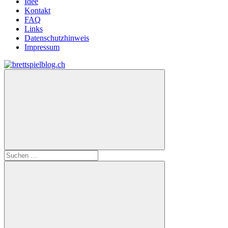
Idee
Kontakt
FAQ
Links
Datenschutzhinweis
Impressum
Zum
Inhalt
brettspielblog.ch
Hier
springen
erfährst
du
spielend
mehr!
Suchen
nach: