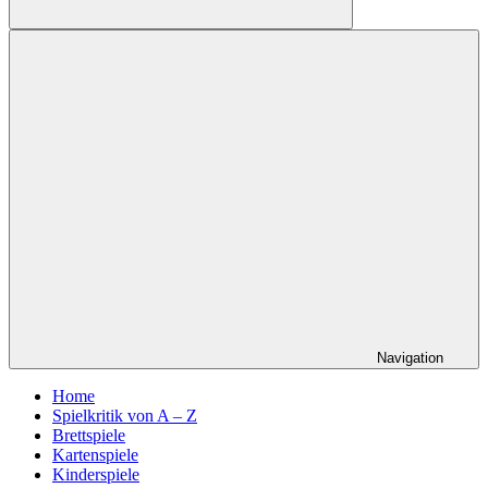
Suchen
Navigation
Home
Spielkritik von A – Z
Brettspiele
Kartenspiele
Kinderspiele