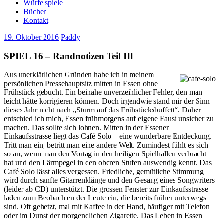
Würfelspiele
Bücher
Kontakt
19. Oktober 2016
Paddy
SPIEL 16 – Randnotizen Teil III
Aus unerklärlichen Gründen habe ich in meinem
persönlichen Pressehauptsitz mitten in Essen ohne
Frühstück gebucht. Ein beinahe unverzeihlicher Fehler, den man
leicht hätte korrigieren können. Doch irgendwie stand mir der Sinn
dieses Jahr nicht nach „Sturm auf das Frühstücksbuffett“. Daher
entschied ich mich, Essen frühmorgens auf eigene Faust unsicher zu
machen. Das sollte sich lohnen. Mitten in der Essener
Einkaufsstrasse liegt das Café Solo – eine wunderbare Entdeckung.
Tritt man ein, betritt man eine andere Welt. Zumindest fühlt es sich
so an, wenn man den Vortag in den heiligen Spielhallen verbracht
hat und den Lärmpegel in den oberen Stufen auswendig kennt. Das
Café Solo lässt alles vergessen. Friedliche, gemütliche Stimmung
wird durch sanfte Gitarrenklänge und den Gesang eines Songwriters
(leider ab CD) unterstützt. Die grossen Fenster zur Einkaufsstrasse
laden zum Beobachten der Leute ein, die bereits früher unterwegs
sind. Oft gehetzt, mal mit Kaffee in der Hand, häufiger mit Telefon
oder im Dunst der morgendlichen Zigarette. Das Leben in Essen