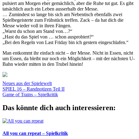
pulsiert am Morgen eher gemächlich, aber die Ruhe tut gut. Es gibt
tatsächlich auch ein Leben ausserhalb der Messe.
… Zumindest so lange bis sich am Nebentisch ebenfalls zwei
Spielbegeisterte zum Frühstück treffen. Zack – da hat dich die
Messe wieder voll in ihren Fängen.
„Warst du schon am Stand von…?“
„Hast du das Spiel von … schon ausprobiert?“
„Bei den Regeln von Last Friday bin ich gestern eingeschlafen.“
Man entkommt ihr einfach nicht – der Messe. Nicht in Essen, nicht
um Essen, da bleibt nur noch ein Möglichkeit – mit der nächsten U-
Bahn wieder mitten in den Trubel hinein!
Neues aus der Spielewelt
Beitragsnavigation
Vorheriger
Essen
SPIEL 16 – Randnotizen Teil II
Geschichten
Randgeschichten
Randnotizen
SPIEL
Beitrag:
Nächster
16
Game of Trains – Spielkritik
Spielmesse
Spieltage
Beitrag:
Das könnte dich auch interessieren:
All you can repeat – Spielkritik