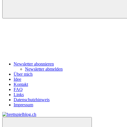
Navigation
Newsletter abonnieren
Newsletter abmelden
Über mich
Idee
Kontakt
FAQ
Links
Datenschutzhinweis
Impressum
Zum
Inhalt
brettspielblog.ch
Hier
springen