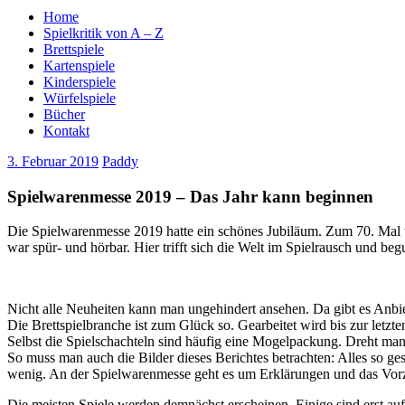
Home
Spielkritik von A – Z
Brettspiele
Kartenspiele
Kinderspiele
Würfelspiele
Bücher
Kontakt
3. Februar 2019
Paddy
Spielwarenmesse 2019 – Das Jahr kann beginnen
Die Spielwarenmesse 2019 hatte ein schönes Jubiläum. Zum 70. Mal t
war spür- und hörbar. Hier trifft sich die Welt im Spielrausch und be
Nicht alle Neuheiten kann man ungehindert ansehen. Da gibt es Anbi
Die Brettspielbranche ist zum Glück so. Gearbeitet wird bis zur letz
Selbst die Spielschachteln sind häufig eine Mogelpackung. Dreht man 
So muss man auch die Bilder dieses Berichtes betrachten: Alles so ge
wenig. An der Spielwarenmesse geht es um Erklärungen und das Vorze
Die meisten Spiele werden demnächst erscheinen. Einige sind erst auf