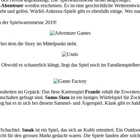
-Abenteuer
werden erscheinen. Es ist eine geschichtliche Weiterentwi
ebt und gelöst. Würfel-Ankreuz-Spiele gibt es ebenfalls einige. Wer m
on der Spielwarenmesse 2019!
 bei dem die Story im Mittelpunkt steht.
 Obwohl es schauerlich klingt, liegt das Spiel noch im Familienspielbe
euheiten im Gepäck: Das fiese Kartenspiel
Frantic
erhält die Erweite
mschalten gefragt sind.
Sumo-Slam
ist ein lustiges Würfelspiel für Zo
 hat es in sich bei diesem Sammel- und Ärgerspiel. Klask gibt es bald 
n Schachtel.
Smak
ist ein Spiel, das sich an Kubb orientiert. Ein Outdoo
icht für den grossen Markt gedacht waren. Die Spiele fanden aber solc