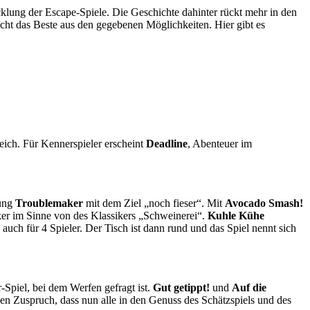
cklung der Escape-Spiele. Die Geschichte dahinter rückt mehr in den
acht das Beste aus den gegebenen Möglichkeiten. Hier gibt es
reich. Für Kennerspieler erscheint
Deadline
, Abenteuer im
rung
Troublemaker
mit dem Ziel „noch fieser“. Mit
Avocado Smash!
cker im Sinne von des Klassikers „Schweinerei“.
Kuhle Kühe
auch für 4 Spieler. Der Tisch ist dann rund und das Spiel nennt sich
r-Spiel, bei dem Werfen gefragt ist.
Gut getippt!
und
Auf die
hen Zuspruch, dass nun alle in den Genuss des Schätzspiels und des