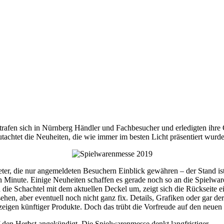
rafen sich in Nürnberg Händler und Fachbesucher und erledigten ihre
gutachtet die Neuheiten, die wie immer im besten Licht präsentiert wurd
eter, die nur angemeldeten Besuchern Einblick gewähren – der Stand i
ten Minute. Einige Neuheiten schaffen es gerade noch so an die Spielw
die Schachtel mit dem aktuellen Deckel um, zeigt sich die Rückseite ein
sehen, aber eventuell noch nicht ganz fix. Details, Grafiken oder gar d
igen künftiger Produkte. Doch das trübt die Vorfreude auf den neuen 
 den Herbst angekündigt. Die Spielwarenmesse denkt langfristiger.