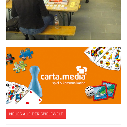
NEUES AUS DER SPIELEWELT