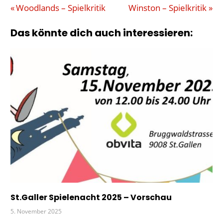
2018
Beitragsnavigation
Vorheriger
Nächster
Woodlands – Spielkritik
Winston – Spielkritik
AZUL
Beitrag:
Beitrag:
Das könnte dich auch interessieren:
BESUCHER
LUDOTHEKEN
PFALZKELLER
REKORD
SPIELENACHT
ST.GALLEN
St.Galler Spielenacht 2025 – Vorschau
5. November 2025