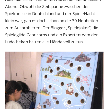
Abend. Obwohl die Zeitspanne zwischen der
Spielmesse in Deutschland und der SpieleNacht
klein war, gab es doch schon an die 30 Neuheiten
zum Ausprobieren. Der Blogger „Spielejoker“, die
Spielegilde Capricorns und ein Expertenteam der
Ludotheken hatten alle Hände voll zu tun.