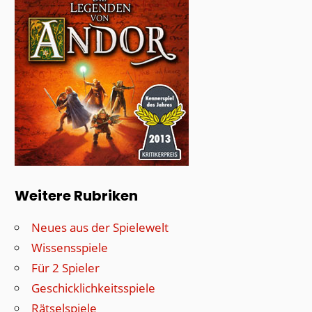
Weitere Rubriken
Neues aus der Spielewelt
Wissensspiele
Für 2 Spieler
Geschicklichkeitsspiele
Rätselspiele