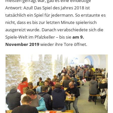
meisten gefragt war, gab es eine eindeutige
Antwort: Azul! Das Spiel des Jahres 2018 ist
tatsächlich ein Spiel für jedermann. So erstaunte es
nicht, dass es bis zur letzten Minute spielerisch
ausgereizt wurde. Danach verabschiedete sich die
Spiele-Welt im Pfalzkeller – bis sie
am 9.
November 2019
wieder ihre Tore öffnet.