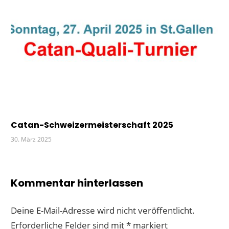
Catan-Schweizermeisterschaft 2025
30. März 2025
Kommentar hinterlassen
Deine E-Mail-Adresse wird nicht veröffentlicht.
Erforderliche Felder sind mit
*
markiert