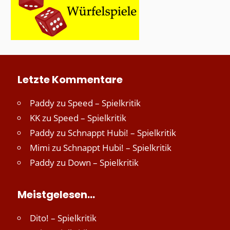
Letzte Kommentare
Paddy
zu
Speed – Spielkritik
KK
zu
Speed – Spielkritik
Paddy
zu
Schnappt Hubi! – Spielkritik
Mimi
zu
Schnappt Hubi! – Spielkritik
Paddy
zu
Down – Spielkritik
Meistgelesen…
Dito! – Spielkritik