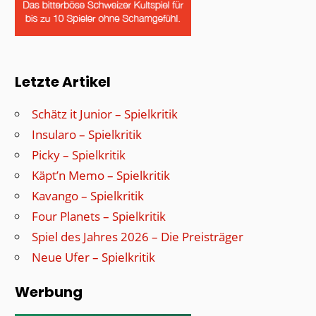
Letzte Artikel
Schätz it Junior – Spielkritik
Insularo – Spielkritik
Picky – Spielkritik
Käpt’n Memo – Spielkritik
Kavango – Spielkritik
Four Planets – Spielkritik
Spiel des Jahres 2026 – Die Preisträger
Neue Ufer – Spielkritik
Werbung