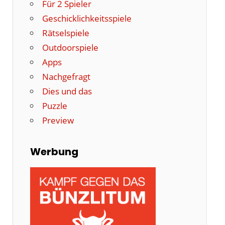
Für 2 Spieler
Geschicklichkeitsspiele
Rätselspiele
Outdoorspiele
Apps
Nachgefragt
Dies und das
Puzzle
Preview
Werbung