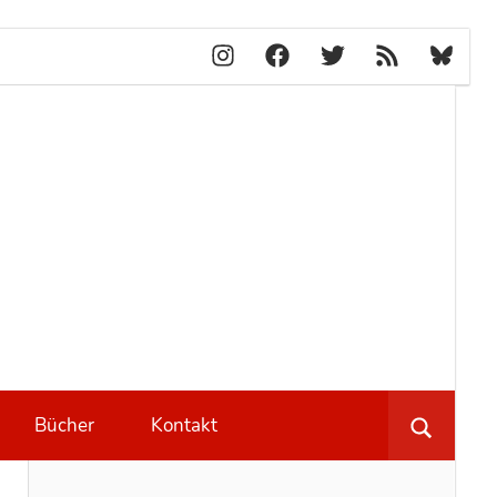
Instagram
Facebook
X
RSS-
Bluesky
Feed
lblog.ch
Bücher
Kontakt