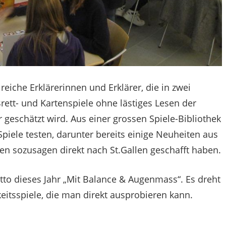
eiche Erklärerinnen und Erklärer, die in zwei
rett- und Kartenspiele ohne lästiges Lesen der
 geschätzt wird. Aus einer grossen Spiele-Bibliothek
Spiele testen, darunter bereits einige Neuheiten aus
gen sozusagen direkt nach St.Gallen geschafft haben.
otto dieses Jahr „Mit Balance & Augenmass“. Es dreht
keitsspiele, die man direkt ausprobieren kann.