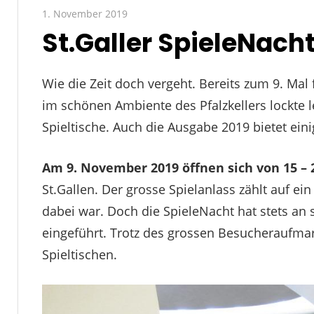
1. November 2019
Paddy
St.Galler SpieleNach
Wie die Zeit doch vergeht. Bereits zum 9. Mal 
im schönen Ambiente des Pfalzkellers lockte l
Spieltische. Auch die Ausgabe 2019 bietet eini
Am 9. November 2019 öffnen sich von 15 – 
St.Gallen. Der grosse Spielanlass zählt auf e
dabei war. Doch die SpieleNacht hat stets an 
eingeführt. Trotz des grossen Besucheraufma
Spieltischen.