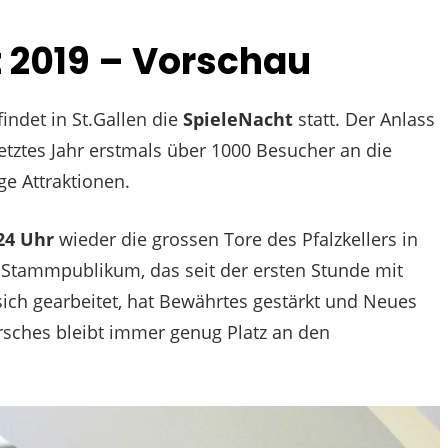
t 2019 – Vorschau
findet in St.Gallen die
SpieleNacht
statt. Der Anlass
etztes Jahr erstmals über 1000 Besucher an die
ge Attraktionen.
24 Uhr
wieder die grossen Tore des Pfalzkellers in
in Stammpublikum, das seit der ersten Stunde mit
sich gearbeitet, hat Bewährtes gestärkt und Neues
rsches bleibt immer genug Platz an den