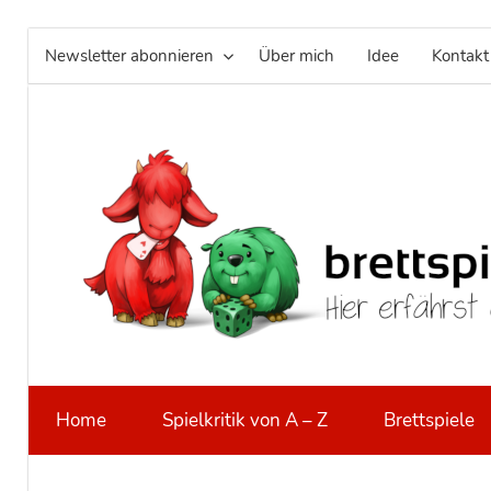
Newsletter abonnieren
Über mich
Idee
Kontakt
Zum
Inhalt
springen
Hier
erfährst
Home
Spielkritik von A – Z
Brettspiele
du
spielend
mehr!