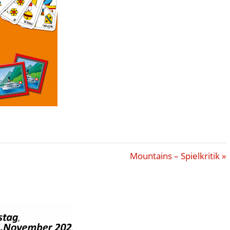
Nächster
Mountains – Spielkritik
Beitrag: