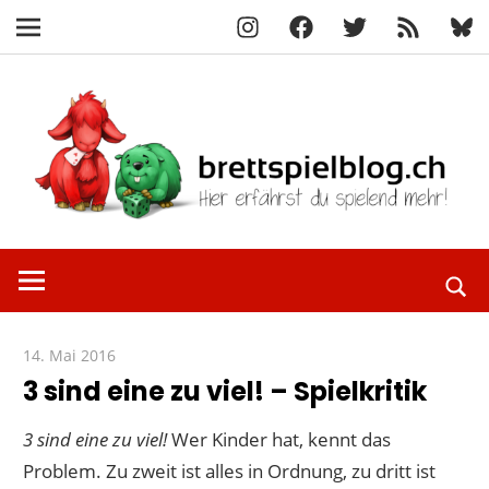
Instagram
Facebook
X
RSS-
Blue
Navigation
Feed
Zum
Inhalt
springen
Hier
brettspielbl
erfährst
du
spielend
14. Mai 2016
Paddy
mehr!
3 sind eine zu viel! – Spielkritik
3 sind eine zu viel!
Wer Kinder hat, kennt das
Problem. Zu zweit ist alles in Ordnung, zu dritt ist