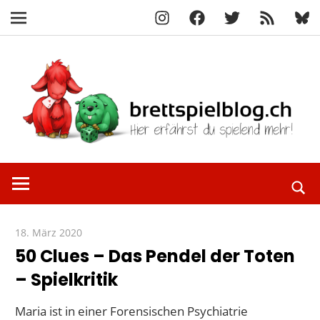
Instagram
Facebook
X
RSS-
Blue
Navigation
Feed
Zum
Inhalt
springen
Hier
brettspielbl
erfährst
du
spielend
18. März 2020
Paddy
mehr!
50 Clues – Das Pendel der Toten
– Spielkritik
Maria ist in einer Forensischen Psychiatrie