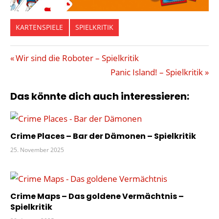
KARTENSPIELE
SPIELKRITIK
ABENTEUER
Beitragsnavigation
Vorheriger
Wir sind die Roboter – Spielkritik
ADVENTURE
Beitrag:
Nächster
Panic Island! – Spielkritik
GAMES
Beitrag:
ESCAPE
Das könnte dich auch interessieren:
ESCAPE
ROOM
FALL
Crime Places – Bar der Dämonen – Spielkritik
25. November 2025
Crime Maps – Das goldene Vermächtnis –
Spielkritik