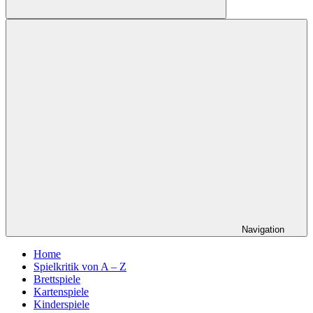
Suchen
Navigation
Home
Spielkritik von A – Z
Brettspiele
Kartenspiele
Kinderspiele