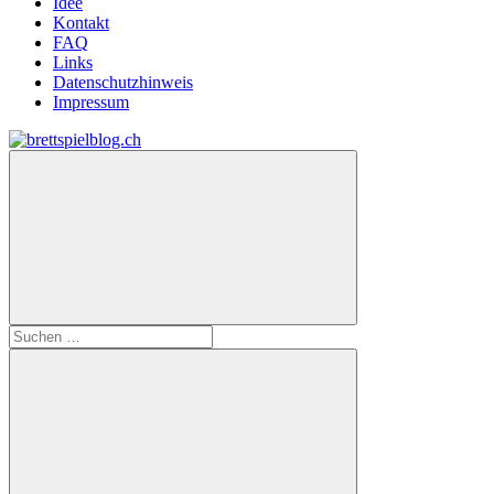
Idee
Kontakt
FAQ
Links
Datenschutzhinweis
Impressum
Zum
Inhalt
brettspielblog.ch
Hier
springen
erfährst
du
spielend
mehr!
Suchen
nach: