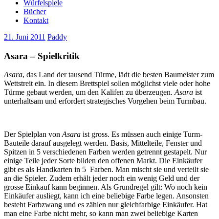
Würfelspiele
Bücher
Kontakt
21. Juni 2011
Paddy
Asara – Spielkritik
Asara
, das Land der tausend Türme, lädt die besten Baumeister zum
Wettstreit ein. In diesem Brettspiel sollen möglichst viele oder hohe
Türme gebaut werden, um den Kalifen zu überzeugen.
Asara
ist
unterhaltsam und erfordert strategisches Vorgehen beim Turmbau.
Der Spielplan von
Asara
ist gross. Es müssen auch einige Turm-
Bauteile darauf ausgelegt werden. Basis, Mittelteile, Fenster und
Spitzen in 5 verschiedenen Farben werden getrennt gestapelt. Nur
einige Teile jeder Sorte bilden den offenen Markt. Die Einkäufer
gibt es als Handkarten in 5 Farben. Man mischt sie und verteilt sie
an die Spieler. Zudem erhält jeder noch ein wenig Geld und der
grosse Einkauf kann beginnen. Als Grundregel gilt: Wo noch kein
Einkäufer ausliegt, kann ich eine beliebige Farbe legen. Ansonsten
besteht Farbzwang und es zählen nur gleichfarbige Einkäufer. Hat
man eine Farbe nicht mehr, so kann man zwei beliebige Karten