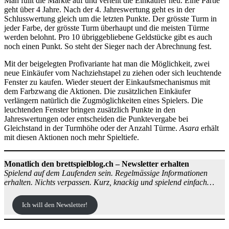
Man füllt die Märkte auf und verteilt die Einkäufer neu. Eine Partie
geht über 4 Jahre. Nach der 4. Jahreswertung geht es in der
Schlusswertung gleich um die letzten Punkte. Der grösste Turm in
jeder Farbe, der grösste Turm überhaupt und die meisten Türme
werden belohnt. Pro 10 übriggebliebene Geldstücke gibt es auch
noch einen Punkt. So steht der Sieger nach der Abrechnung fest.
Mit der beigelegten Profivariante hat man die Möglichkeit, zwei
neue Einkäufer vom Nachziehstapel zu ziehen oder sich leuchtende
Fenster zu kaufen. Wieder steuert der Einkaufsmechanismus mit
dem Farbzwang die Aktionen. Die zusätzlichen Einkäufer
verlängern natürlich die Zugmöglichkeiten eines Spielers. Die
leuchtenden Fenster bringen zusätzlich Punkte in den
Jahreswertungen oder entscheiden die Punktevergabe bei
Gleichstand in der Turmhöhe oder der Anzahl Türme.
Asara
erhält
mit diesen Aktionen noch mehr Spieltiefe.
Monatlich den brettspielblog.ch – Newsletter erhalten
Spielend auf dem Laufenden sein. Regelmässige Informationen
erhalten. Nichts verpassen. Kurz, knackig und spielend einfach…
Ich will den Newsletter!