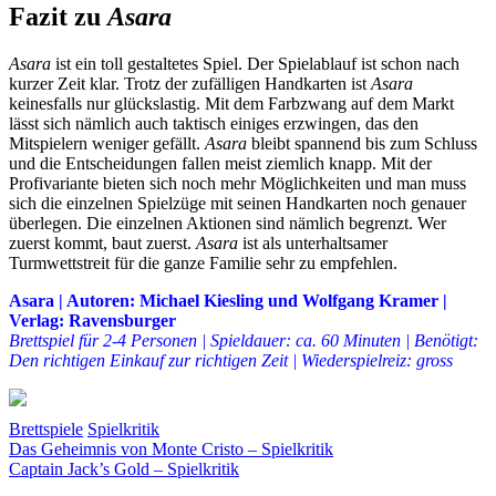
Fazit zu
Asara
Asara
ist ein toll gestaltetes Spiel. Der Spielablauf ist schon nach
kurzer Zeit klar. Trotz der zufälligen Handkarten ist
Asara
keinesfalls nur glückslastig. Mit dem Farbzwang auf dem Markt
lässt sich nämlich auch taktisch einiges erzwingen, das den
Mitspielern weniger gefällt.
Asara
bleibt spannend bis zum Schluss
und die Entscheidungen fallen meist ziemlich knapp. Mit der
Profivariante bieten sich noch mehr Möglichkeiten und man muss
sich die einzelnen Spielzüge mit seinen Handkarten noch genauer
überlegen. Die einzelnen Aktionen sind nämlich begrenzt. Wer
zuerst kommt, baut zuerst.
Asara
ist als unterhaltsamer
Turmwettstreit für die ganze Familie sehr zu empfehlen.
Asara | Autoren: Michael Kiesling und Wolfgang Kramer |
Verlag: Ravensburger
Brettspiel für 2-4 Personen | Spieldauer: ca. 60 Minuten | Benötigt:
Den richtigen Einkauf zur richtigen Zeit | Wiederspielreiz: gross
Brettspiele
Spielkritik
Beitragsnavigation
Vorheriger
Asara
Das Geheimnis von Monte Cristo – Spielkritik
Brettspiel
Einkäufer
Fenster
hoch
Karten
Teile
Türme
Beitrag:
Nächster
Captain Jack’s Gold – Spielkritik
Beitrag: