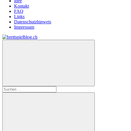
Idee
Kontakt
FAQ
Links
Datenschutzhinweis
Impressum
Zum
Inhalt
brettspielblog.ch
Hier
springen
erfährst
du
spielend
mehr!
Suchen
nach: