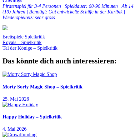
Cowboys
Piratenspiel für 3-4 Personen | Spieldauer: 60-90 Minuten | Ab 14
(10) Jahren | Benötigt: Gut entwickelte Schiffe in der Karibik |
Wiederspielreiz: sehr gross
Brettspiele
Spielkritik
Beitragsnavigation
Vorheriger
Black
Royals – Spielkritik
Beitrag:
Nächster
Fleet
Tal der Könige – Spielkritik
Bleasdale
Brettspiel
Dublonen
Handelsschiff
Karibik
Kriegsschiff
Pi
Beitrag:
Cowboys
Spielkritik
Das könnte dich auch interessieren:
Morty Sorty Magic Shop – Spielkritik
25. Mai 2026
Happy Holiday – Spielkritik
4. Mai 2026