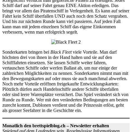
Kriegsschiff versucht man gegnerische Piraten zu erledigen. Jedes
Schiff darf auf seiner Fahrt genau EINE Aktion erledigen. Das
bringt vor allem das Piratenschiff in Verlegenheit. Es kann auf seiner
Fahrt kein Schiff überfallen UND auch noch den Schatz vergraben.
Und bis zur nächsten Runde kann viel passieren. Auf jeden Fall
kann man mit jedem einzelnen Schiff das eigene Einkommen
verbessern, wenn man erfolgreich segelt.
Sonderkarten bringen bei
Black Fleet
viele Vorteile. Man darf
höchsten drei von ihnen in der Hand halten und sie auf den
Schifffahrten einsetzen. Sie lassen Schiffe weiter fahren,
vertauschen Schiffe oder werfen Ballast ab, um nur einige der
zahlreichen Möglichkeiten zu nennen. Sonderkarten nimmt man mit
den Bewegungskarten auf oder muss sie auch manchmal abwerfen.
Noch mehr Vorteile eröffnen freigekaufte Entwicklungskarten:
Plötzlich dürfen auch Handelsschiffe andere Schiffe überfallen
oder sind leere Warenplätze versichert. Das Spiel verändert sich von
Runde zu Runde. Wer mit den veränderten Bedingungen am besten
zurecht kommt, Dublonen verdient und die Prinzessin erlöst, geht
als grosser Seefahrer in die Geschichte ein.
Monatlich den brettspielblog.ch – Newsletter erhalten
Spielend auf dem Laufenden sein. Regelmässige Informationen