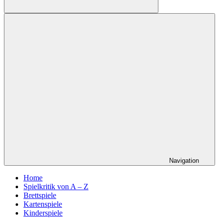
Suchen
Navigation
Home
Spielkritik von A – Z
Brettspiele
Kartenspiele
Kinderspiele