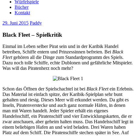
Würfelspiele
Bücher
Kontakt
29. Juni 2015
Paddy
Black Fleet – Spielkritik
Einmal im Leben selber Pirat sein und in der Karibik Handel
betreiben, Schiffe entern und Prinzessinnen befreien. Bei
Black
Fleet
gehören all die Dinge zum Standardprogramm des Spiels.
Dazu noch tolle Schiffe, echte Dublonen und gefährliche Mitspieler.
Was will das Piratenherz noch mehr?
Schon das Öffnen der Spielschachtel ist bei
Black Fleet
ein Erlebnis.
Das Material ist einfach spitze, der Karibik-Spielplan sehr bunt
gehalten und riesig. Dieses Meer will erkundet werden. Da gibt es
Inseln, Piratenverstecke und auch ganz normale Häfen, in denen
man mit Waren handelt. Jeder Spieler erhält ein eigenes
Handelsschiff, ein Piratenschiff und vier Entwicklungskarten, die er
zwar anschauen, aber geheim halten muss. Das Handelsschiff legt in
einem beliebigen Hafen an und wird beladen. Drei Waren haben
Platz auf dem Schiff. Die Piratenschiffe stechen später in See. Auf