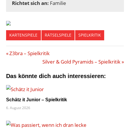
Richtet sich an:
Familie
KARTENSPIELE
RÄTSELSPIELE
SPIELKRITIK
BLACK
Beitragsnavigation
Vorheriger
Z3bra – Spielkritik
STORIES
Beitrag:
Nächster
Silver & Gold Pyramids – Spielkritik
GESCHICHTEN
Beitrag:
MAKABER
Das könnte dich auch interessieren:
MOSES.
RÄTSELSPIEL
Schätz it Junior – Spielkritik
6. August 2026