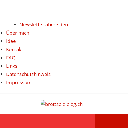
Newsletter abmelden
Über mich
Idee
Kontakt
FAQ
Links
Datenschutzhinweis
Impressum
Zum
brettspi
Inhalt
Hier
springen
erfährst
du