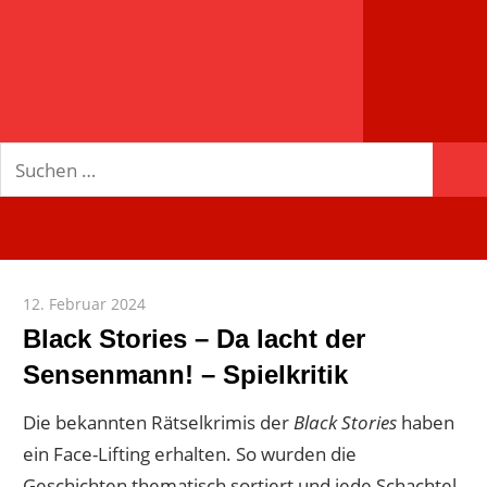
spielend
mehr!
Suchen
Suc
nach:
12. Februar 2024
Paddy
Black Stories – Da lacht der
Sensenmann! – Spielkritik
Die bekannten Rätselkrimis der
Black Stories
haben
ein Face-Lifting erhalten. So wurden die
Geschichten thematisch sortiert und jede Schachtel