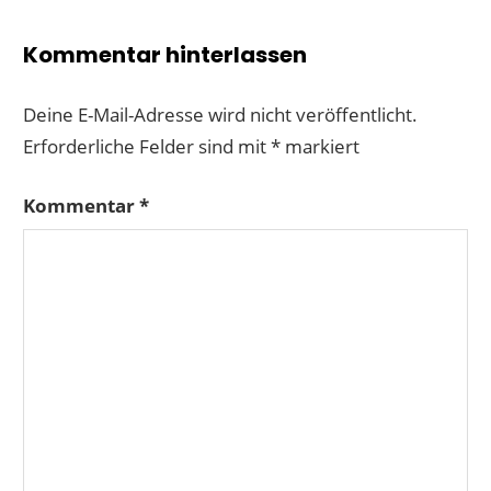
Kommentar hinterlassen
Deine E-Mail-Adresse wird nicht veröffentlicht.
Erforderliche Felder sind mit
*
markiert
Kommentar
*