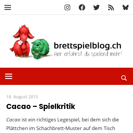
Instagram
Facebook
X
RSS-
Blue
Navigation
Feed
Zum
Inhalt
springen
Hier
brettspielbl
erfährst
du
spielend
18. August 2015
Paddy
mehr!
Cacao – Spielkritik
Cacao
ist ein richtiges Legespiel, bei dem sich die
Plättchen im Schachbrett-Muster auf dem Tisch