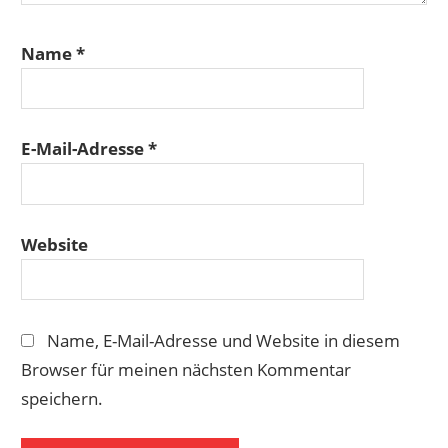
Name
*
E-Mail-Adresse
*
Website
Name, E-Mail-Adresse und Website in diesem
Browser für meinen nächsten Kommentar
speichern.