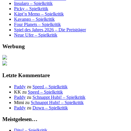
Insularo – Spielkritik
Picky – Spielkritik
Käpt’n Memo – Spielkritik
Kavango – Spielkritik
Four Planets – Spielkritik
Spiel des Jahres 2026 – Die Preisträger
Neue Ufer – Spielkritik
Werbung
Letzte Kommentare
Paddy
zu
Speed – Spielkritik
KK
zu
Speed – Spielkritik
Paddy
zu
Schnappt Hubi! – Spielkritik
Mimi
zu
Schnappt Hubi! – Spielkritik
Paddy
zu
Down – Spielkritik
Meistgelesen…
Dito! – Spielkritik