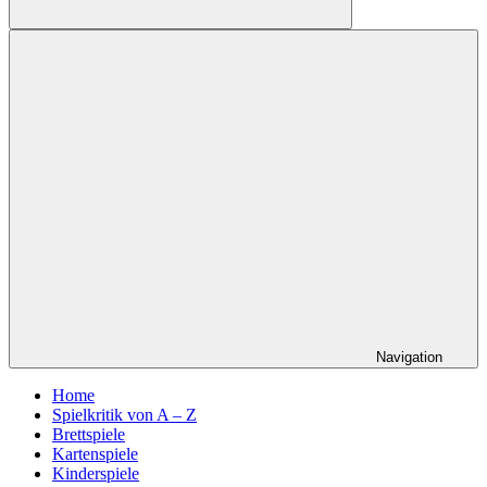
Suchen
Navigation
Home
Spielkritik von A – Z
Brettspiele
Kartenspiele
Kinderspiele