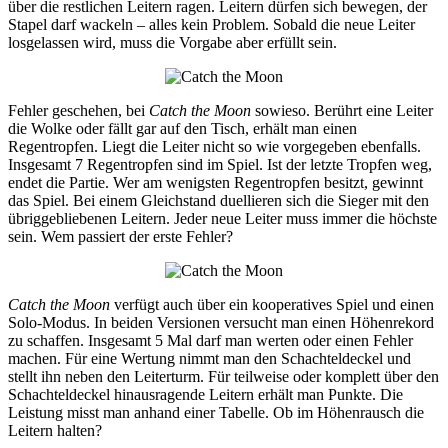
über die restlichen Leitern ragen. Leitern dürfen sich bewegen, der
Stapel darf wackeln – alles kein Problem. Sobald die neue Leiter
losgelassen wird, muss die Vorgabe aber erfüllt sein.
Fehler geschehen, bei
Catch the Moon
sowieso. Berührt eine Leiter
die Wolke oder fällt gar auf den Tisch, erhält man einen
Regentropfen. Liegt die Leiter nicht so wie vorgegeben ebenfalls.
Insgesamt 7 Regentropfen sind im Spiel. Ist der letzte Tropfen weg,
endet die Partie. Wer am wenigsten Regentropfen besitzt, gewinnt
das Spiel. Bei einem Gleichstand duellieren sich die Sieger mit den
übriggebliebenen Leitern. Jeder neue Leiter muss immer die höchste
sein. Wem passiert der erste Fehler?
Catch the Moon
verfügt auch über ein kooperatives Spiel und einen
Solo-Modus. In beiden Versionen versucht man einen Höhenrekord
zu schaffen. Insgesamt 5 Mal darf man werten oder einen Fehler
machen. Für eine Wertung nimmt man den Schachteldeckel und
stellt ihn neben den Leiterturm. Für teilweise oder komplett über den
Schachteldeckel hinausragende Leitern erhält man Punkte. Die
Leistung misst man anhand einer Tabelle. Ob im Höhenrausch die
Leitern halten?