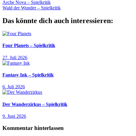
Beitragsnavigation
Vorheriger
Balance
Arche Nova – Spielkritik
Geschicklichkeit
Kosmos
Leiter
stapeln
Beitrag:
Nächster
Wald der Wunder – Spielkritik
Beitrag:
Das könnte dich auch interessieren:
Four Planets – Spielkritik
27. Juli 2026
Fantasy Ink – Spielkritik
6. Juli 2026
Der Wanderzirkus – Spielkritik
9. Juni 2026
Kommentar hinterlassen