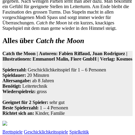
gegeben. Nach wenigen Partien lernt man aber dazu. Man bekommt
ein Gefühl für geeignete Stellen im Leiterturm. Am Ende bleibt die
Faszination des grossen Turms. Das Stapeln macht in allen
vorgeschlagenen Modi Spass und sorgt immer wieder für
Überraschungen.
Catch the Moon
ist ein kurzes, knackiges
Stapelspiel mit dem man gerne wieder in den Himmel steigt.
Alles über
Catch the Moon
Catch the Moon | Autoren: Fabien Riffaud, Juan Rodriguez |
Illustrationen: Emmanuel Malin, Fiore GmbH | Verlag: Kosmos
Spielerzahl:
Geschicklichkeitsspiel für 1 – 6 Personen
Spieldauer:
20 Minuten
Altersangabe:
ab 8 Jahren
Benötigt:
Leitertechnik
Wiederspielreiz:
gross
Geeignet für 2 Spieler:
sehr gut
Beste Spielerzahl:
1 – 4 Personen
Richtet sich an:
Kinder, Familie
Brettspiele
Geschicklichkeitsspiele
Spielkritik