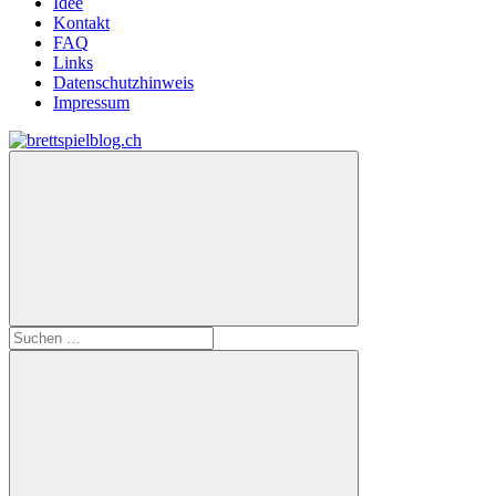
Idee
Kontakt
FAQ
Links
Datenschutzhinweis
Impressum
Zum
Inhalt
brettspielblog.ch
Hier
springen
erfährst
du
spielend
mehr!
Suchen
nach: