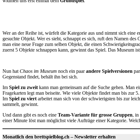
widmen uns erst einmal dem
Grundspiel
.
Wer an der Reihe ist, würfelt die Kategorie aus und nimmt sich eine
gesuchte Objekt. Wer es sieht, schnappt es sich, ruft den Namen des Ge
man eine neue Frage zum selben Objekt, die einen Schwierigkeitsgrad 
zuerst 5 Objekte schnappen kann, gewinnt das Spiel. Das Museum ist d
Nun hat
Chaos im Museum
noch ein paar
andere Spielversionen
par
Gegenstand findet, behält ihn bei sich.
Im
Spiel zu zweit
kann man gemeinsam auf die Suche gehen. Man einig
Fragekarten legt man beiseite. Wie viele Objekte findet man bis zur 5.
Im
Spiel zu viert
arbeitet man sich von der schwierigsten bis zur leic
sammelt, gewinnt.
Und dann gibt es noch eine
Team-Variante für grosse Gruppen
, i
einer Minute löst man möglichst viele Aufträge einer Kategorie. Welc
Monatlich den brettspielblog.ch – Newsletter erhalten