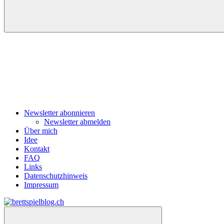
Navigation
Newsletter abonnieren
Newsletter abmelden
Über mich
Idee
Kontakt
FAQ
Links
Datenschutzhinweis
Impressum
Zum
Inhalt
brettspielblog.ch
Hier
springen