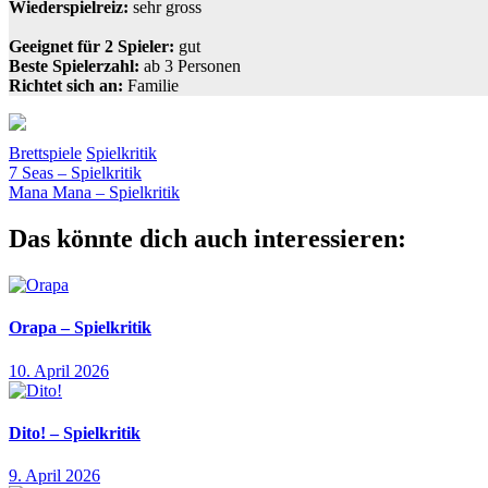
Wiederspielreiz:
sehr gross
Geeignet für 2 Spieler:
gut
Beste Spielerzahl:
ab 3 Personen
Richtet sich an:
Familie
Brettspiele
Spielkritik
Beitragsnavigation
Vorheriger
Bilder
7 Seas – Spielkritik
frechverlag
Museum
Ratespiel
Suchspiel
Beitrag:
Nächster
Mana Mana – Spielkritik
Beitrag:
Das könnte dich auch interessieren:
Orapa – Spielkritik
10. April 2026
Dito! – Spielkritik
9. April 2026