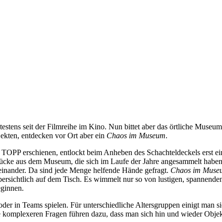
ätestens seit der Filmreihe im Kino. Nun bittet aber das örtliche Muse
ekten, entdecken vor Ort aber ein
Chaos im Museum
.
l TOPP erschienen, entlockt beim Anheben des Schachteldeckels erst ei
stücke aus dem Museum, die sich im Laufe der Jahre angesammelt habe
heinander. Da sind jede Menge helfende Hände gefragt.
Chaos im Muse
übersichtlich auf dem Tisch. Es wimmelt nur so von lustigen, spannen
ginnen.
r oder in Teams spielen. Für unterschiedliche Altersgruppen einigt man 
e komplexeren Fragen führen dazu, dass man sich hin und wieder Objekte