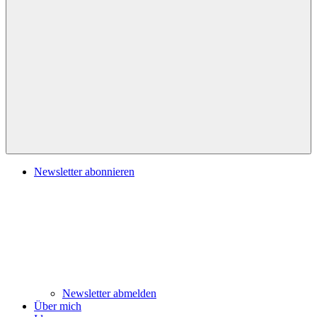
Navigation
Newsletter abonnieren
Newsletter abmelden
Über mich