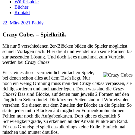
Würfelspiele
Bücher
Kontakt
22. März 2021
Paddy
Crazy Cubes – Spielkritik
Mit nur 5 verschiedenen 2er-Blöcken bilden die Spieler möglichst
schnell Vorlagen nach. Hier dreht und wendet man seine Formen bis
zur passenden Lösung. Und doch ist es manchmal zum Verrückt
werden bei
Crazy Cubes
.
Es ist eines dieser vermeintlich einfachen Spiele,
bei denen schon alles auf dem Tisch liegt. Nur
noch ein wenig Ordnung muss man den
Crazy Cubes
verpassen, sie
richtig sortieren und aneinander legen. Doch was sind die
Crazy
Cubes
? Das sind Blöcke, auf denen man jeweils 2 Formen auf den
länglichen Seiten findet. Dir kürzeren Seiten sind mit Würfelzahlen
versehen. Sie dienen nur dem Zuteilen der Blöcke an die Spieler. So
startet jeder mit 5 Blöcken à 4 möglichen Formenkombinationen.
Fehlen nur noch die Aufgabenkarten. Dort gibt es eigentlich 5
Schwierigkeitsgrade, zu erkennen an der Anzahl Punkte am Rand.
Für das Grundspiel spielt das allerdings keine Rolle. Einfach mal
mischen und munter drauflos.