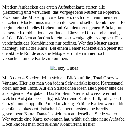
Mit dem Aufdecken der ersten Aufgabenkarte starten alle
gleichzeitig und versuchen, das vorgegebene Muster zu kopieren.
Zwar sind die Muster gut zu erkennen, doch die Trennlinien der
einzelnen Blöcke muss man sich denken und selber kombinieren. Es
beginnt ein schnelles Drehen und Wenden der eigenen Blöcke, um
passende Kombinationen zu finden. Einzelne Duos sind einmalig
auf den Blöcken aufgedruckt, ein paar wenige gibt es doppelt. Das
vereinfacht das Kombinieren nur bedingt. Wer das Muster zuerst
nachlegt, erhält die Karte. Bei einem Fehler scheidet ein Spieler für
die aktuelle Runde aus, die Mitspieler dürfen immer noch
versuchen, an die Karte zu kommen.
Mit 3 oder 4 Spielern lohnt sich ein Blick auf die „Total Crazy“-
Variante. Hier legt man von jedem Schwierigkeitsgrad Kartenstapel
offen auf den Tisch. Auf ein Startzeichen lösen alle Spieler eine der
ausliegenden Aufgaben. Das Problem: Niemand weiss, wer mit
welcher Aufgabe beschäftigt ist. Wer eine Karte erfüllt, ruft „Total
Crazy!“ und stoppt die Partie kurzfristig. Erfüllte Karten werden hier
ebenfalls einkassiert. Falsche Lösungen kosten eine bereits
gewonnene Karte. Danach spielt man an derselben Stelle weiter.
Wer gerade eine Karte gewonnen hat, wählt sich eine neue Aufgabe.
Doch knobelt man dort alleine? Konkurrenz ist hier