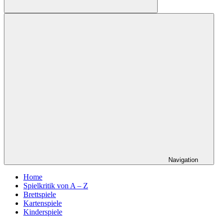
Suchen
Navigation
Home
Spielkritik von A – Z
Brettspiele
Kartenspiele
Kinderspiele