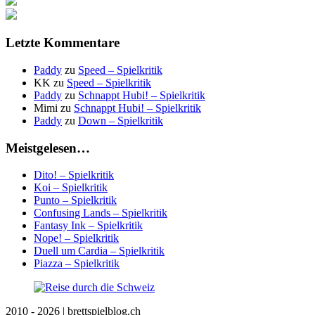
Letzte Kommentare
Paddy
zu
Speed – Spielkritik
KK
zu
Speed – Spielkritik
Paddy
zu
Schnappt Hubi! – Spielkritik
Mimi
zu
Schnappt Hubi! – Spielkritik
Paddy
zu
Down – Spielkritik
Meistgelesen…
Dito! – Spielkritik
Koi – Spielkritik
Punto – Spielkritik
Confusing Lands – Spielkritik
Fantasy Ink – Spielkritik
Nope! – Spielkritik
Duell um Cardia – Spielkritik
Piazza – Spielkritik
2010 - 2026 | brettspielblog.ch