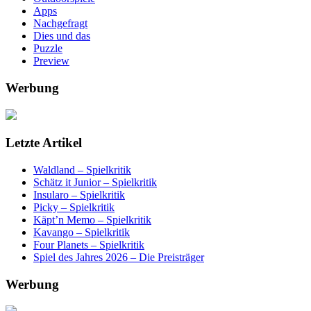
Apps
Nachgefragt
Dies und das
Puzzle
Preview
Werbung
Letzte Artikel
Waldland – Spielkritik
Schätz it Junior – Spielkritik
Insularo – Spielkritik
Picky – Spielkritik
Käpt’n Memo – Spielkritik
Kavango – Spielkritik
Four Planets – Spielkritik
Spiel des Jahres 2026 – Die Preisträger
Werbung