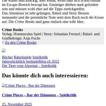
Die Rätsel sind knackig, aber lösbar, wenn man sich schon einmal
im Escape-Bereich bewegt hat. Einsteiger dürften stark gefordert
sein und müssen wohl eher auf die Tipps zurückgreifen.
Das Abenteuer ist sehr gelungen, Rätsel und Story fliessen
ineinander und die persönliche Note setzt dem Buch noch die Krone
auf. Die
Crime Books
sind ganz einfach eine tolle Idee.
Crime Books
Verlag: Homunculus Spiel | Story: Sebastian Frenzel | Rätsel- und
Grafikdesign: Anja Fuchs
>
Zu den Crime Books
Bücher
Rätselspiele
Spielkritik
Beitragsnavigation
Vorheriger
Buch
Jahresrückblick brettspielblog.ch 2022
Dysturbia
Escape
Fall
Homunculus
Krimi
Rätselkrimi
Beitrag:
Nächster
Die Tiere vom Ahorntal – Spielkritik
Beitrag:
Das könnte dich auch interessieren:
Crime Places – Bar der Dämonen – Spielkritik
25. November 2025