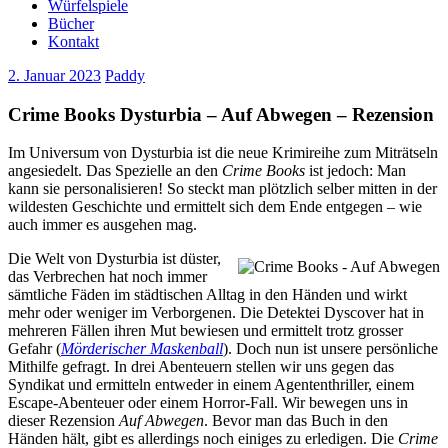
Würfelspiele
Bücher
Kontakt
2. Januar 2023
Paddy
Crime Books Dysturbia – Auf Abwegen – Rezension
Im Universum von Dysturbia ist die neue Krimireihe zum Miträtseln
angesiedelt. Das Spezielle an den
Crime Books
ist jedoch: Man
kann sie personalisieren! So steckt man plötzlich selber mitten in der
wildesten Geschichte und ermittelt sich dem Ende entgegen – wie
auch immer es ausgehen mag.
Die Welt von Dysturbia ist düster,
das Verbrechen hat noch immer
sämtliche Fäden im städtischen Alltag in den Händen und wirkt
mehr oder weniger im Verborgenen. Die Detektei Dyscover hat in
mehreren Fällen ihren Mut bewiesen und ermittelt trotz grosser
Gefahr (
Mörderischer Maskenball
). Doch nun ist unsere persönliche
Mithilfe gefragt. In drei Abenteuern stellen wir uns gegen das
Syndikat und ermitteln entweder in einem Agententhriller, einem
Escape-Abenteuer oder einem Horror-Fall. Wir bewegen uns in
dieser Rezension
Auf Abwegen
. Bevor man das Buch in den
Händen hält, gibt es allerdings noch einiges zu erledigen. Die
Crime