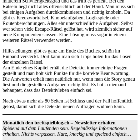
mittlerem Schwierigkeitsgrad und das trifft es perfekt. Bei den
Rätseln liegt nicht alles offensichtlich auf der Hand. Man muss sich
bei einigen Aufgaben durchkombinieren und richtig knobeln. Da
gibt es Kreuzworträtsel, Knobelaufgaben, Logikspiele oder
Routenberechnungen. Alles ehr unterschiedliche Aufgaben. Selbst
wer schon viele Escape-Rätsel gelöst hat, wird ziemlich sicher auf
neue Komponenten stossen. Eine Lösung muss sogar in einem
weiteren Rätsel verwendet werden.
Hilfestellungen gibt es ganz am Ende des Buches, schön im
Einband versteckt. Dort kann man sich Tipps holen für das Lösen
der einzelnen Rätsel.
Am Ende eines Kapitel erhält die Detektei immer einige Fragen
gestellt und man holt sich Punkte für die korrekte Beantwortung.
Die Antworten erhält man natürlich nur, wenn man die Story genau
liest und die gestellten Aufgaben richtig löst. Es hat ja niemand
behauptet, dass das Detektivleben einfach sei.
Nach etwas mehr als 80 Seiten ist Schluss und der Fall hoffentlich
gelöst, damit sich die Detektei neuen Aufträgen widmen kann.
Monatlich den brettspielblog.ch – Newsletter erhalten
Spielend auf dem Laufenden sein. Regelmässige Informationen
erhalten. Nichts verpassen. Kurz, knackig und spielend einfach…