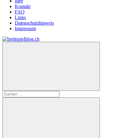
Idee
Kontakt
FAQ
Links
Datenschutzhinweis
Impressum
Zum
Inhalt
brettspielblog.ch
Hier
springen
erfährst
du
spielend
mehr!
Suchen
nach: