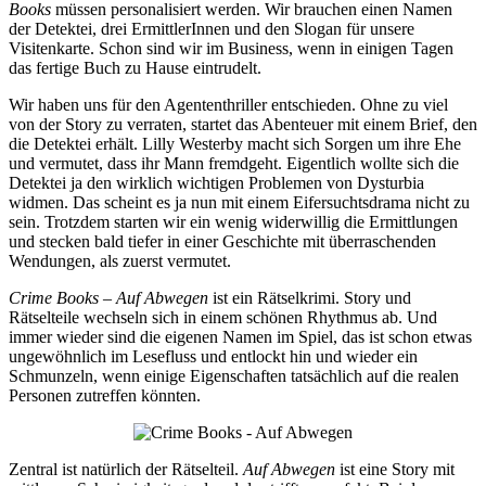
Books
müssen personalisiert werden. Wir brauchen einen Namen
der Detektei, drei ErmittlerInnen und den Slogan für unsere
Visitenkarte. Schon sind wir im Business, wenn in einigen Tagen
das fertige Buch zu Hause eintrudelt.
Wir haben uns für den Agententhriller entschieden. Ohne zu viel
von der Story zu verraten, startet das Abenteuer mit einem Brief, den
die Detektei erhält. Lilly Westerby macht sich Sorgen um ihre Ehe
und vermutet, dass ihr Mann fremdgeht. Eigentlich wollte sich die
Detektei ja den wirklich wichtigen Problemen von Dysturbia
widmen. Das scheint es ja nun mit einem Eifersuchtsdrama nicht zu
sein. Trotzdem starten wir ein wenig widerwillig die Ermittlungen
und stecken bald tiefer in einer Geschichte mit überraschenden
Wendungen, als zuerst vermutet.
Crime Books – Auf Abwegen
ist ein Rätselkrimi. Story und
Rätselteile wechseln sich in einem schönen Rhythmus ab. Und
immer wieder sind die eigenen Namen im Spiel, das ist schon etwas
ungewöhnlich im Lesefluss und entlockt hin und wieder ein
Schmunzeln, wenn einige Eigenschaften tatsächlich auf die realen
Personen zutreffen könnten.
Zentral ist natürlich der Rätselteil.
Auf Abwegen
ist eine Story mit