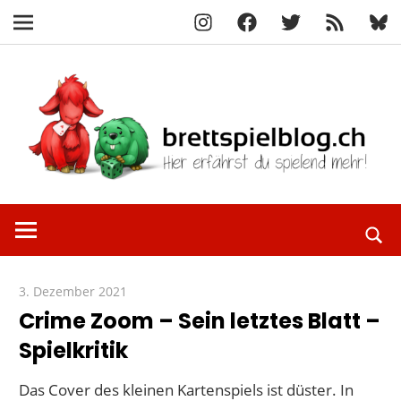
Instagram
Facebook
X
RSS-
Blue
Navigation
Feed
Zum
Inhalt
springen
Hier
brettspielbl
erfährst
du
spielend
3. Dezember 2021
Paddy
mehr!
Crime Zoom – Sein letztes Blatt –
Spielkritik
Das Cover des kleinen Kartenspiels ist düster. In