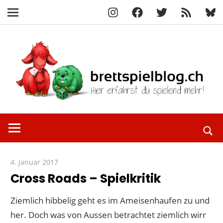
Instagram
Facebook
X
RSS-
Blue
Navigation
Feed
Zum
Inhalt
springen
Hier
brettspielbl
erfährst
du
spielend
4. Januar 2017
Paddy
mehr!
Cross Roads – Spielkritik
Ziemlich hibbelig geht es im Ameisenhaufen zu und
her. Doch was von Aussen betrachtet ziemlich wirr