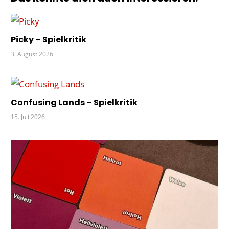
DUFT
GAME
FACTORY
Picky – Spielkritik
LEGESPIEL
3. August 2026
NEDERGAARD
REZENSION
SPIELKRITIK
Confusing Lands – Spielkritik
STRASSEN
15. Juli 2026
ZAHLEN