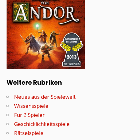
Weitere Rubriken
Neues aus der Spielewelt
Wissensspiele
Für 2 Spieler
Geschicklichkeitsspiele
Rätselspiele