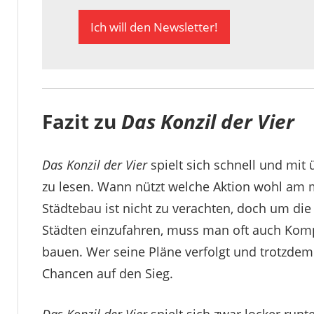
Ich will den Newsletter!
Fazit zu
Das Konzil der Vier
Das Konzil der Vier
spielt sich schnell und mit ü
zu lesen. Wann nützt welche Aktion wohl am 
Städtebau ist nicht zu verachten, doch um di
Städten einzufahren, muss man oft auch Ko
bauen. Wer seine Pläne verfolgt und trotzde
Chancen auf den Sieg.
Das Konzil der Vier
spielt sich zwar locker runt