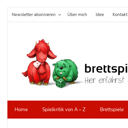
Newsletter abonnieren
Über mich
Idee
Kontakt
Zum
Inhalt
springen
Hier
erfährst
Home
Spielkritik von A – Z
Brettspiele
du
spielend
mehr!