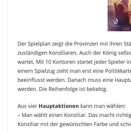
Der Spielplan zeigt die Provinzen mit ihren St
zuständigen Konziliaren. Auch der König selbs
wartet. Mit 10 Kontoren startet jeder Spieler 
einem Spielzug zieht man erst eine Politikkart
beeinflusst werden. Danach muss eine Hauptak
werden. Die Reihenfolge ist beliebig.
Aus vier
Hauptaktionen
kann man wählen:
– Man wählt einen Konziliar. Das macht richt
Konziliar mit der gewünschten Farbe und schie