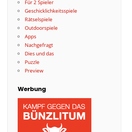
Für 2 Spieler
Geschicklichkeitsspiele
Rätselspiele
Outdoorspiele
Apps
Nachgefragt
Dies und das
Puzzle
Preview
Werbung