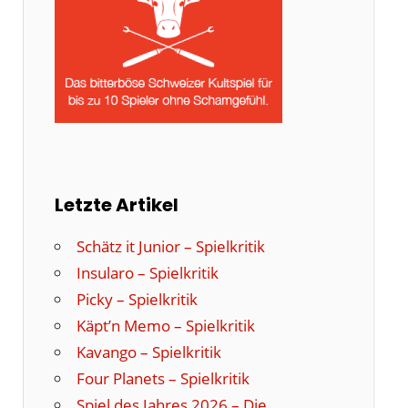
Letzte Artikel
Schätz it Junior – Spielkritik
Insularo – Spielkritik
Picky – Spielkritik
Käpt’n Memo – Spielkritik
Kavango – Spielkritik
Four Planets – Spielkritik
Spiel des Jahres 2026 – Die