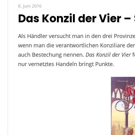
8. Juni 2016
Paddy
Das Konzil der Vier – 
Als Händler versucht man in den drei Provinze
wenn man die verantwortlichen Konziliare der
auch Bestechung nennen.
Das Konzil der Vier
f
nur vernetztes Handeln bringt Punkte.