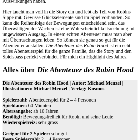
Auswirkungen haben.
Hier taucht man voll in die Story ein und lebt als Teil von Robins
Sippe mit. Gewisse Glückselemente sind im Spiel vorhanden. So
kann die Reihenfolge der Bewegungen entscheidend sein, das
Überwältigen der Wachen ist eine Wahrscheinlichkeitsrechnung mit
ungewissem Ausgang. In einem echten Abenteuer muss man aber
mit Überraschungen leben. So können sie genau so gut für die
Abenteurer ausfallen.
Die Abenteuer des Robin Hood
ist ein echt
tolles Abenteuerspiel für die ganze Familie, das die Story und den
Spielspass perfekt verbindet. Für mich ein Highlight des Jahres.
Alles über
Die Abenteuer des Robin Hood
Die Abenteuer des Robin Hood | Autor: Michael Menzel |
Illustrationen: Michael Menzel | Verlag: Kosmos
Spielerzahl:
Abenteuerspiel für 2 – 4 Personen
Spieldauer:
60 Minuten
Altersangabe:
ab 10 Jahren
Benötigt:
Bewegungsfreiheit für Robin und seine Leute
Wiederspielreiz:
sehr gross
Geeignet für 2 Spieler:
sehr gut
Beste Spielerzahl:
2 – 4 Personen