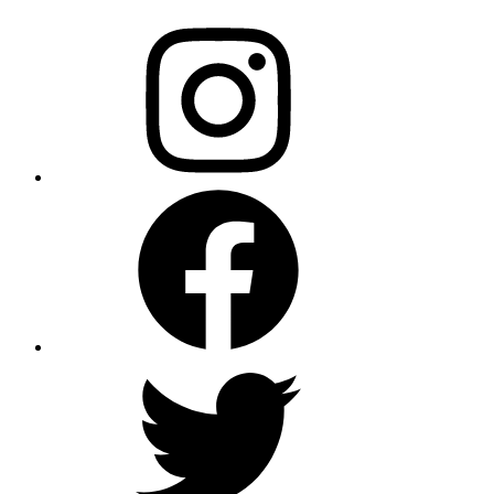
Instagram
Facebook
X