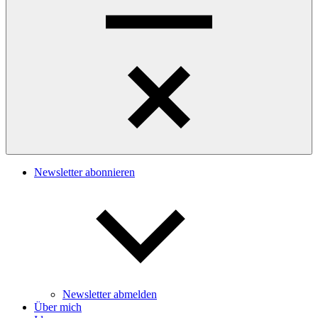
Navigation
Newsletter abonnieren
Newsletter abmelden
Über mich