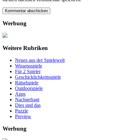
Werbung
Weitere Rubriken
Neues aus der Spielewelt
Wissensspiele
Für 2 Spieler
Geschicklichkeitsspiele
Rätselspiele
Outdoorspiele
Apps
Nachgefragt
Dies und das
Puzzle
Preview
Werbung