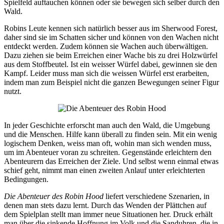
Spielfeld auftauchen können oder sie bewegen sich selber durch den
Wald.
Robins Leute kennen sich natürlich besser aus im Sherwood Forest,
daher sind sie im Schatten sicher und können von den Wachen nicht
entdeckt werden. Zudem können sie Wachen auch überwältigen.
Dazu ziehen sie beim Erreichen einer Wache bis zu drei Holzwürfel
aus dem Stoffbeutel. Ist ein weisser Würfel dabei, gewinnen sie den
Kampf. Leider muss man sich die weissen Würfel erst erarbeiten,
indem man zum Beispiel nicht die ganzen Bewegungen seiner Figur
nutzt.
In jeder Geschichte erforscht man auch den Wald, die Umgebung
und die Menschen. Hilfe kann überall zu finden sein. Mit ein wenig
logischem Denken, weiss man oft, wohin man sich wenden muss,
um im Abenteuer voran zu schreiten. Gegenstände erleichtern den
Abenteurern das Erreichen der Ziele. Und selbst wenn einmal etwas
schief geht, nimmt man einen zweiten Anlauf unter erleichterten
Bedingungen.
Die Abenteuer des Robin Hood
liefert verschiedene Szenarien, in
denen man stets dazu lernt. Durch das Wenden der Plättchen auf
dem Spielplan stellt man immer neue Situationen her. Druck erhält
man über die sinkende Hoffnung im Volk und die Sanduhren, die in