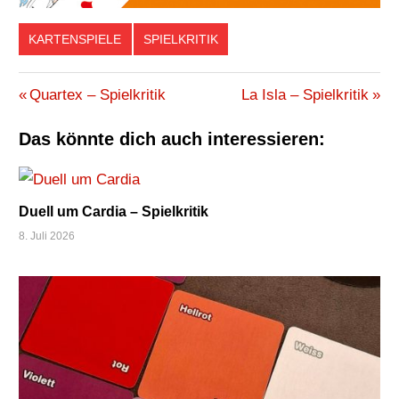
KARTENSPIELE
SPIELKRITIK
BAUMEISTER
Beitragsnavigation
Vorheriger
Nächster
Quartex – Spielkritik
La Isla – Spielkritik
GEBÄUDE
Beitrag:
Beitrag:
GEGENSTÄNDE
Das könnte dich auch interessieren:
GELD
HANDLANGER
Duell um Cardia – Spielkritik
KARTENSPIEL
8. Juli 2026
MITTELALTER
OPTIMIEREN
PERSONEN
PUNKTE
REZENSION
SPIEL
SPIELKRITIK