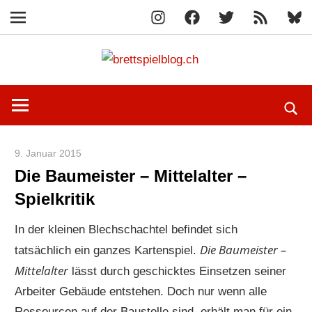
Instagram
Facebook
X
RSS-
Blue
Navigation
Feed
Zum
brettspi
Inhalt
Hier
springen
erfährst
du
spielend
9. Januar 2015
Paddy
mehr!
Die Baumeister – Mittelalter –
Spielkritik
In der kleinen Blechschachtel befindet sich
Die Baumeister –
tatsächlich ein ganzes Kartenspiel.
Mittelalter
lässt durch geschicktes Einsetzen seiner
Arbeiter Gebäude entstehen. Doch nur wenn alle
Ressourcen auf der Baustelle sind, erhält man für ein