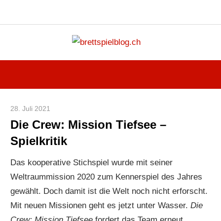
Instagram
Facebook
X
RSS-
Blue
Navigation
Feed
Zum
brettspi
Inhalt
Hier
springen
erfährst
du
spielend
28. Juli 2021
Paddy
mehr!
Die Crew: Mission Tiefsee –
Spielkritik
Das kooperative Stichspiel wurde mit seiner
Weltraummission 2020 zum Kennerspiel des Jahres
gewählt. Doch damit ist die Welt noch nicht erforscht.
Mit neuen Missionen geht es jetzt unter Wasser.
Die
Crew: Mission Tiefsee
fordert das Team erneut