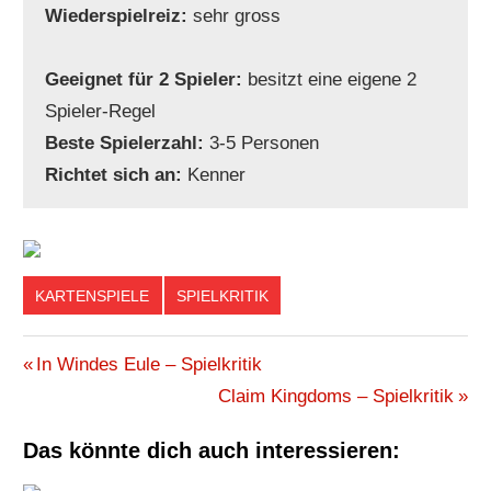
Wiederspielreiz:
sehr gross
Geeignet für 2 Spieler:
besitzt eine eigene 2
Spieler-Regel
Beste Spielerzahl:
3-5 Personen
Richtet sich an:
Kenner
KARTENSPIELE
SPIELKRITIK
CREW
Beitragsnavigation
Vorheriger
In Windes Eule – Spielkritik
KARTENSPIEL
Beitrag:
Nächster
Claim Kingdoms – Spielkritik
KOOPERATIV
Beitrag:
KOSMOS
Das könnte dich auch interessieren:
SING