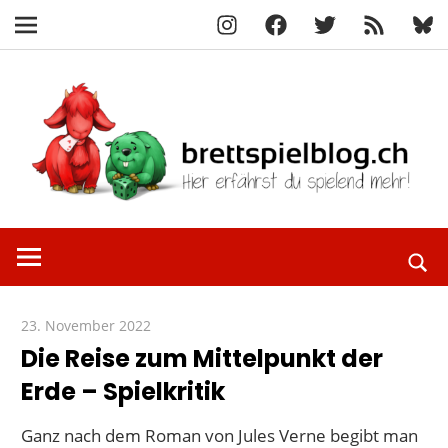
Instagram
Facebook
X
RSS-
Blue
Navigation
Feed
Zum
Inhalt
springen
Hier
brettspielbl
erfährst
du
spielend
23. November 2022
Paddy
mehr!
Die Reise zum Mittelpunkt der
Erde – Spielkritik
Ganz nach dem Roman von Jules Verne begibt man