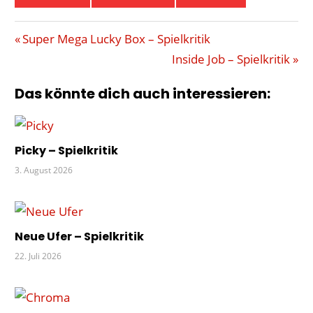
FLIP &
Beitragsnavigation
Vorheriger
Super Mega Lucky Box – Spielkritik
WRITE
Beitrag:
Nächster
Inside Job – Spielkritik
GAME
Beitrag:
FACTORY
Das könnte dich auch interessieren:
JULES
VERNE
VULKAN
Picky – Spielkritik
WEG
3. August 2026
Neue Ufer – Spielkritik
22. Juli 2026