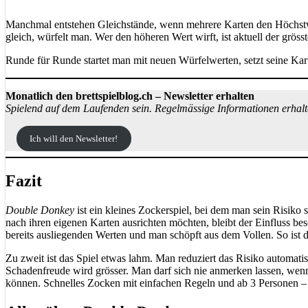
Manchmal entstehen Gleichstände, wenn mehrere Karten den Höchstwer
gleich, würfelt man. Wer den höheren Wert wirft, ist aktuell der grösst
Runde für Runde startet man mit neuen Würfelwerten, setzt seine Kar
Monatlich den brettspielblog.ch – Newsletter erhalten
Spielend auf dem Laufenden sein. Regelmässige Informationen erhalt
Ich will den Newsletter!
Fazit
Double Donkey
ist ein kleines Zockerspiel, bei dem man sein Risiko
nach ihren eigenen Karten ausrichten möchten, bleibt der Einfluss be
bereits ausliegenden Werten und man schöpft aus dem Vollen. So ist 
Zu zweit ist das Spiel etwas lahm. Man reduziert das Risiko automat
Schadenfreude wird grösser. Man darf sich nie anmerken lassen, wenn
können. Schnelles Zocken mit einfachen Regeln und ab 3 Personen – h