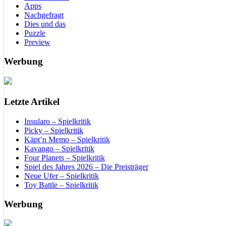
Apps
Nachgefragt
Dies und das
Puzzle
Preview
Werbung
Letzte Artikel
Insularo – Spielkritik
Picky – Spielkritik
Käpt’n Memo – Spielkritik
Kavango – Spielkritik
Four Planets – Spielkritik
Spiel des Jahres 2026 – Die Preisträger
Neue Ufer – Spielkritik
Toy Battle – Spielkritik
Werbung