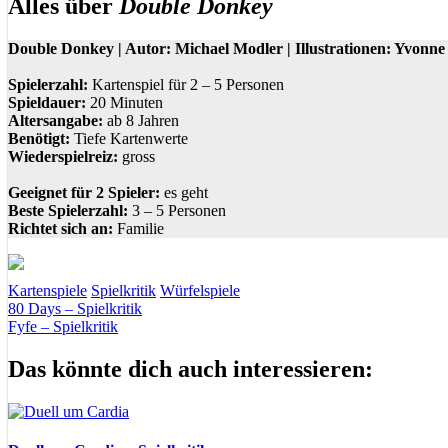
Alles über
Double Donkey
Double Donkey | Autor: Michael Modler | Illustrationen: Yvonne 
Spielerzahl:
Kartenspiel für 2 – 5 Personen
Spieldauer:
20 Minuten
Altersangabe:
ab 8 Jahren
Benötigt:
Tiefe Kartenwerte
Wiederspielreiz:
gross
Geeignet für 2 Spieler:
es geht
Beste Spielerzahl:
3 – 5 Personen
Richtet sich an:
Familie
Kartenspiele
Spielkritik
Würfelspiele
Beitragsnavigation
Vorheriger
Esel
80 Days – Spielkritik
Kartenspiel
Risiko
Werte
Würfel
Zockerspiel
Beitrag:
Nächster
Fyfe – Spielkritik
Beitrag:
Das könnte dich auch interessieren: