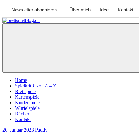
Newsletter abonnieren
Über mich
Idee
Kontakt
Zum
Inhalt
brettspielblog.ch
Hier
springen
erfährst
du
spielend
mehr!
Home
Spielkritik von A – Z
Brettspiele
Kartenspiele
Kinderspiele
Würfelspiele
Bücher
Kontakt
20. Januar 2023
Paddy