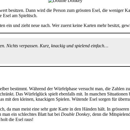
t besitzen. Dann wird die Person zum grössten Esel, die weniger Kart
e Esel am Spieltisch.
ten ein und zieht neue nach. Wer zuerst keine Karten mehr besitzt, ge
en. Nichts verpassen. Kurz, knackig und spielend einfach…
 selber bestimmt. Während der Würfelphase versucht man, die Zahlen z
schränkt. Das Würfelglück spielt ebenfalls mit. In manchen Situationen
das mit den kleinen, knackigen Spielen. Wütende Esel sorgen für über
isch, da man meist eine sehr gute Karte in den Händen hält. In grösse
 man ein schlechtes Blatt hat bei
Double Donkey
, denn die Mitspielen
olt die Esel raus!