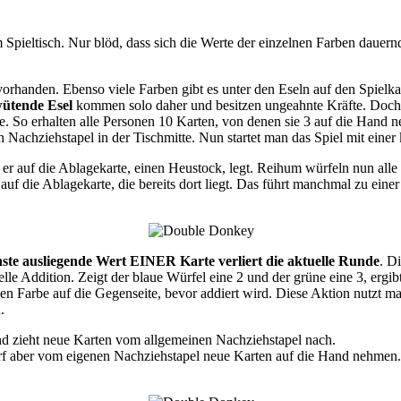
m Spieltisch. Nur blöd, dass sich die Werte der einzelnen Farben dauer
 vorhanden. Ebenso viele Farben gibt es unter den Eseln auf den Spielk
ütende Esel
kommen solo daher und besitzen ungeahnte Kräfte. Doch
ie. So erhalten alle Personen 10 Karten, von denen sie 3 auf die Hand n
en Nachziehstapel in der Tischmitte. Nun startet man das Spiel mit einer
en er auf die Ablagekarte, einen Heustock, legt. Reihum würfeln nun al
hl auf die Ablagekarte, die bereits dort liegt. Das führt manchmal zu 
ste ausliegende Wert EINER Karte verliert die aktuelle Runde
. D
le Addition. Zeigt der blaue Würfel eine 2 und der grüne eine 3, ergib
n Farbe auf die Gegenseite, bevor addiert wird. Diese Aktion nutzt ma
.
und zieht neue Karten vom allgemeinen Nachziehstapel nach.
darf aber vom eigenen Nachziehstapel neue Karten auf die Hand nehmen. 