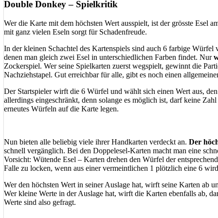
Double Donkey – Spielkritik
Wer die Karte mit dem höchsten Wert ausspielt, ist der grösste Esel a
mit ganz vielen Eseln sorgt für Schadenfreude.
In der kleinen Schachtel des Kartenspiels sind auch 6 farbige Würfel
denen man gleich zwei Esel in unterschiedlichen Farben findet. Nur
w
Zockerspiel. Wer seine Spielkarten zuerst wegspielt, gewinnt die Part
Nachziehstapel. Gut erreichbar für alle, gibt es noch einen allgemein
Der Startspieler wirft die 6 Würfel und wählt sich einen Wert aus, d
allerdings eingeschränkt, denn solange es möglich ist, darf keine Za
erneutes Würfeln auf die Karte legen.
Nun bieten alle beliebig viele ihrer Handkarten verdeckt an.
Der höch
schnell vergänglich. Bei den Doppelesel-Karten macht man eine schnel
Vorsicht: Wütende Esel – Karten drehen den Würfel der entsprechende
Falle zu locken, wenn aus einer vermeintlichen 1 plötzlich eine 6 wird
Wer den höchsten Wert in seiner Auslage hat, wirft seine Karten ab 
Wer kleine Werte in der Auslage hat, wirft die Karten ebenfalls ab, 
Werte sind also gefragt.