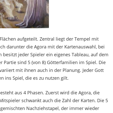
Flächen aufgeteilt. Zentral liegt der Tempel mit
h darunter die Agora mit der Kartenauswahl, bei
besitzt jeder Spieler ein eigenes Tableau, auf dem
r Partie sind 5 (von 8) Götterfamilien im Spiel. Die
variiert mit ihnen auch in der Planung. Jeder Gott
ins Spiel, die es zu nutzen gilt.
steht aus 4 Phasen. Zuerst wird die Agora, die
Mitspieler schwankt auch die Zahl der Karten. Die 5
n gemischten Nachziehstapel, der immer wieder