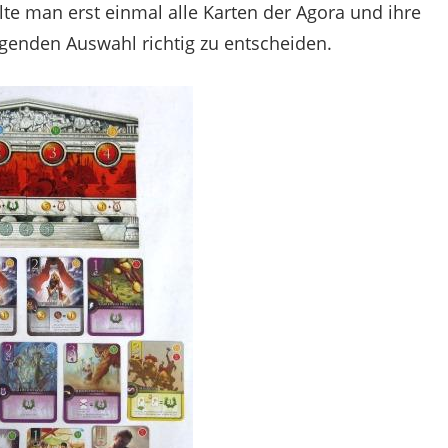
llte man erst einmal alle Karten der Agora und ihre
lgenden Auswahl richtig zu entscheiden.