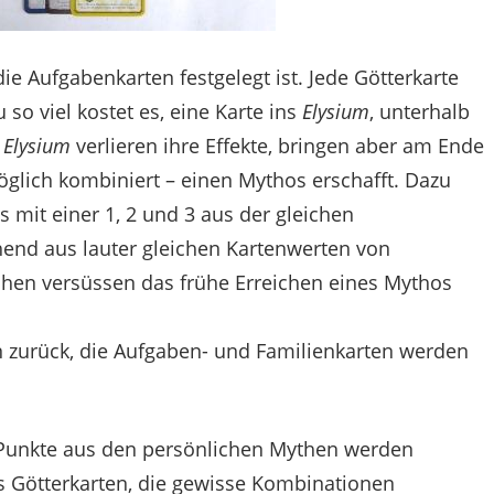
ie Aufgabenkarten festgelegt ist. Jede Götterkarte
so viel kostet es, eine Karte ins
Elysium
, unterhalb
m
Elysium
verlieren ihre Effekte, bringen aber am Ende
glich kombiniert – einen Mythos erschafft. Dazu
 mit einer 1, 2 und 3 aus der gleichen
hend aus lauter gleichen Kartenwerten von
chen versüssen das frühe Erreichen eines Mythos
len zurück, die Aufgaben- und Familienkarten werden
 Punkte aus den persönlichen Mythen werden
us Götterkarten, die gewisse Kombinationen