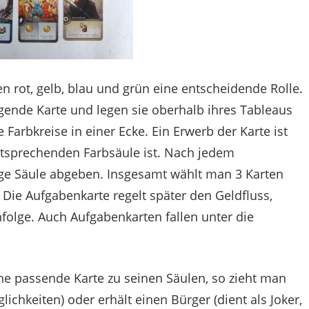
en rot, gelb, blau und grün eine entscheidende Rolle.
egende Karte und legen sie oberhalb ihres Tableaus
 Farbkreise in einer Ecke. Ein Erwerb der Karte ist
tsprechenden Farbsäule ist. Nach jedem
ge Säule abgeben. Insgesamt wählt man 3 Karten
 Die Aufgabenkarte regelt später den Geldfluss,
folge. Auch Aufgabenkarten fallen unter die
ine passende Karte zu seinen Säulen, so zieht man
chkeiten) oder erhält einen Bürger (dient als Joker,