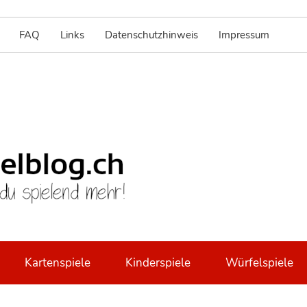
FAQ
Links
Datenschutzhinweis
Impressum
brettspie
Kartenspiele
Kinderspiele
Würfelspiele