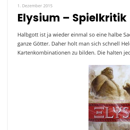
1. Dezember 2015
Paddy
Elysium – Spielkritik
Halbgott ist ja wieder einmal so eine halbe S
ganze Götter. Daher holt man sich schnell Hel
Kartenkombinationen zu bilden. Die halten jed