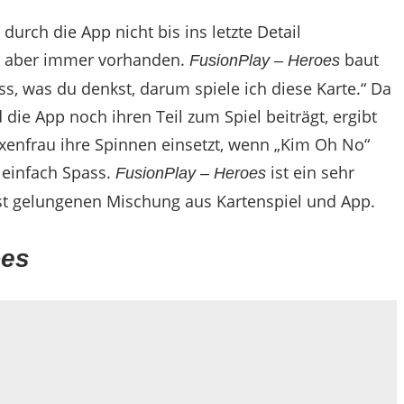
urch die App nicht bis ins letzte Detail
bt aber immer vorhanden.
baut
FusionPlay – Heroes
ss, was du denkst, darum spiele ich diese Karte.“ Da
die App noch ihren Teil zum Spiel beiträgt, ergibt
xenfrau ihre Spinnen einsetzt, wenn „Kim Oh No“
 einfach Spass.
ist ein sehr
FusionPlay – Heroes
erst gelungenen Mischung aus Kartenspiel und App.
oes