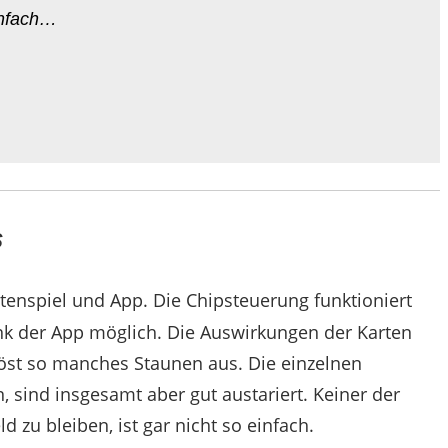
infach…
s
tenspiel und App. Die Chipsteuerung funktioniert
dank der App möglich. Die Auswirkungen der Karten
öst so manches Staunen aus. Die einzelnen
 sind insgesamt aber gut austariert. Keiner der
 zu bleiben, ist gar nicht so einfach.