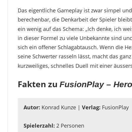
Das eigentliche Gameplay ist zwar simpel und d
berechenbar, die Denkarbeit der Spieler blei
ein wenig auf das Schema: „Ich denke, ich wei
in dieser Formel zu viele Unbekannte sind und 
sich ein offener Schlagabtausch. Wenn die He
seine Schwerter rasseln lässt, macht das ganz
kurzweiliges, schnelles Duell mit einer äuss
Fakten zu
FusionPlay – Her
Autor:
Konrad Kunze |
Verlag:
FusionPlay
Spielerzahl:
2 Personen