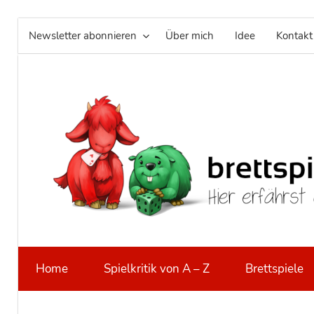
Newsletter abonnieren
Über mich
Idee
Kontakt
Zum
Inhalt
springen
Hier
erfährst
Home
Spielkritik von A – Z
Brettspiele
du
spielend
mehr!