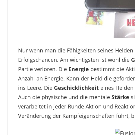
Nur wenn man die Fähigkeiten seines Helden i
Erfolgschancen. Am wichtigsten ist wohl die
G
Partie verloren. Die
Energie
bestimmt die Akti
Anzahl an Energie. Kann der Held die geforder
ins Leere. Die
Geschicklichkeit
eines Helden h
Auch die physische und die mentale
Stärke
si
verarbeitet in jeder Runde Aktion und Reakti
Veränderung der Kampfeigenschaften führt, b