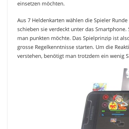
einsetzen möchten.
Aus 7 Heldenkarten wählen die Spieler Runde 
schieben sie verdeckt unter das Smartphone. 
man punkten möchte. Das Spielprinzip ist als
grosse Regelkenntnisse starten. Um die Reakt
verstehen, benötigt man trotzdem ein wenig S