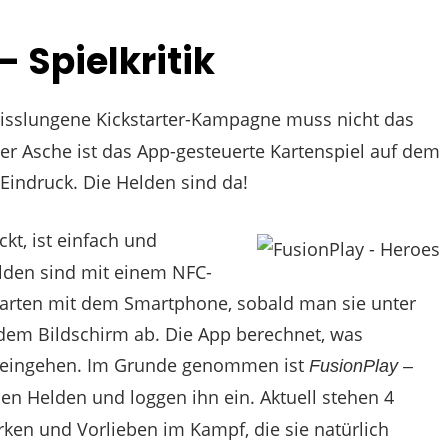
 Spielkritik
misslungene Kickstarter-Kampagne muss nicht das
er Asche ist das App-gesteuerte Kartenspiel auf dem
 Eindruck. Die Helden sind da!
ckt, ist einfach und
lden sind mit einem NFC-
arten mit dem Smartphone, sobald man sie unter
 dem Bildschirm ab. Die App berechnet, was
r eingehen. Im Grunde genommen ist
FusionPlay –
nen Helden und loggen ihn ein. Aktuell stehen 4
rken und Vorlieben im Kampf, die sie natürlich