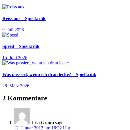
Reiss aus – Spielkritik
9. Juli 2026
Speed – Spielkritik
15. Juni 2026
Was passiert, wenn ich dran lecke? – Spielkritik
28. März 2026
2 Kommentare
Lisa Graup
sagt:
12. Januar 2012 um 16:22 Uhr