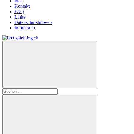
Idee
Kontakt
FAQ
Links
Datenschutzhinweis
Impressum
Zum
Inhalt
brettspielblog.ch
Hier
springen
erfährst
du
spielend
mehr!
Suchen
nach: