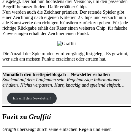
ausgelegt. Der hat nun höchstens drei Versuche, um den passenden
Begriff herauszufinden. Dafür erhält er Chips.
Nun werden auch die Zeichner prämiert. Der ratende Spieler gibt
einer Zeichnung nach eigenen Kriterien 2 Chips und versucht nun
alle Kunstwerke den richtigen Künstlern zurück zu geben. Für jede
richtige Rückgabe erhält der Rater einen weiteren Chip, für falsche
Zuweisungen erhält der Zeichner einen Punkt.
Die Anzahl der Spielrunden wird vorgängig festgelegt. Es gewinnt,
wer sich am meisten Punkte erzeichnet oder erraten hat.
Monatlich den brettspielblog.ch – Newsletter erhalten
Spielend auf dem Laufenden sein. Regelmässige Informationen
erhalten. Nichts verpassen. Kurz, knackig und spielend einfach…
Ich will den Newsletter!
Fazit zu
Graffiti
Graffiti
überzeugt durch seine einfachen Regeln und einen