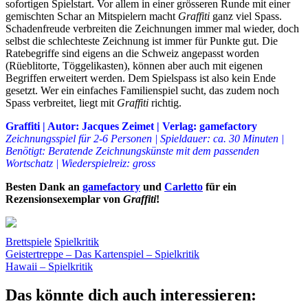
sofortigen Spielstart. Vor allem in einer grösseren Runde mit einer
gemischten Schar an Mitspielern macht
Graffiti
ganz viel Spass.
Schadenfreude verbreiten die Zeichnungen immer mal wieder, doch
selbst die schlechteste Zeichnung ist immer für Punkte gut. Die
Ratebegriffe sind eigens an die Schweiz angepasst worden
(Rüeblitorte, Töggelikasten), können aber auch mit eigenen
Begriffen erweitert werden. Dem Spielspass ist also kein Ende
gesetzt. Wer ein einfaches Familienspiel sucht, das zudem noch
Spass verbreitet, liegt mit
Graffiti
richtig.
Graffiti | Autor: Jacques Zeimet | Verlag: gamefactory
Zeichnungsspiel für 2-6 Personen | Spieldauer: ca. 30 Minuten |
Benötigt: Beratende Zeichnungskünste mit dem passenden
Wortschatz | Wiederspielreiz: gross
Besten Dank an
gamefactory
und
Carletto
für ein
Rezensionsexemplar von
Graffiti
!
Brettspiele
Spielkritik
Beitragsnavigation
Vorheriger
Begriffe
Geistertreppe – Das Kartenspiel – Spielkritik
Graffiti
malen
Punkte
raten
Tempo
zeichnen
Zeit
Beitrag:
Nächster
Hawaii – Spielkritik
Beitrag:
Das könnte dich auch interessieren: