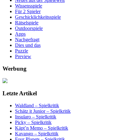
Neues aus der Spielewelt
Wissensspiele
Für 2 Spieler
Geschicklichkeitsspiele
Rätselspiele
Outdoorspiele
Apps
Nachgefragt
Dies und das
Puzzle
Preview
Werbung
Letzte Artikel
Waldland – Spielkritik
Schätz it Junior – Spielkritik
Insularo – Spielkritik
Picky – Spielkritik
Käpt’n Memo – Spielkritik
Kavango – Spielkritik
Four Planets – Spielkritik