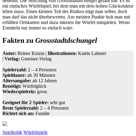
benennt. Die Mischung von
Grossstadtdschungel
gefällt mir. Es ist
ein einfaches Würfelspiel, bei dem man mit dem hohen Glücksfaktor
leben muss. Einen kleinen Teil des Risikos trägt man selber, doch
man darf das nicht überbewerten. Am meisten Punkte holt man mit
erfüllten Ortskarten und dazu müssen die Würfel mitspielen. Wenn
Ermitteln nur immer so einfach wäre.
Fakten zu
Grossstadtdschungel
Autor:
Reiner Knizia |
Illustrationen:
Katrin Lahmer
|
Verlag:
Gmeiner-Verlag
Spielerzahl:
2 – 4 Personen
Spieldauer:
ab 30 Minuten
Altersangabe:
ab 12 Jahren
Benötigt:
Würfelglück
Wiederspielreiz:
gross
Geeignet für 2 Spieler:
sehr gut
Beste Spielerzahl:
2 – 4 Personen
Richtet sich an:
Familie
Spielkritik
Würfelspiele