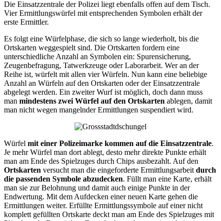
Die Einsatzzentrale der Polizei liegt ebenfalls offen auf dem Tisch.
Vier Ermittlungswürfel mit entsprechenden Symbolen erhält der
erste Ermittler.
Es folgt eine Würfelphase, die sich so lange wiederholt, bis die
Ortskarten weggespielt sind. Die Ortskarten fordern eine
unterschiedliche Anzahl an Symbolen ein: Spurensicherung,
Zeugenbefragung, Tatwerkzeuge oder Laborarbeit. Wer an der
Reihe ist, würfelt mit allen vier Würfeln. Nun kann eine beliebige
Anzahl an Würfeln auf den Ortskarten oder der Einsatzzentrale
abgelegt werden. Ein zweiter Wurf ist möglich, doch dann muss
man
mindestens zwei Würfel auf den Ortskarten
ablegen, damit
man nicht wegen mangelnder Ermittlungen suspendiert wird.
Würfel
mit einer Polizeimarke kommen auf die Einsatzzentrale
.
Je mehr Würfel man dort ablegt, desto mehr direkte Punkte erhält
man am Ende des Spielzuges durch Chips ausbezahlt. Auf den
Ortskarten
versucht man die eingeforderte Ermittlungsarbeit
durch
die passenden Symbole abzudecken
. Füllt man eine Karte, erhält
man sie zur Belohnung und damit auch einige Punkte in der
Endwertung. Mit dem Aufdecken einer neuen Karte gehen die
Ermittlungen weiter. Erfüllte Ermittlungssymbole auf einer nicht
komplett gefüllten Ortskarte deckt man am Ende des Spielzuges mit