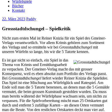
Würfelspiele
Bücher
Kontakt
22. März 2023
Paddy
Grossstadtdschungel – Spielkritik
Nicht zum ersten Mal ist Reiner Knizia für ein Spiel des Gmeiner-
Verlags verantwortlich. Vor allem Krimis gehören zum Sortiment
des Verlags und so ermitteln wir bei
Grossstadtdschungel
mit
unseren Würfeln so lange, bis wir die 5 Tatorte kennen.
Es ist gar nicht so einfach, ein Spiel in das
Thema von Krimis und Ermittlungsarbeit
zu verpacken. Der Gmeiner-Verlag macht das mit grosser
Konsequenz, weil es eben absolut zum Portfolio des Verlags passt.
Bei
Grossstadtdschungel
liefert wieder Reiner Knizia die Spielidee.
Das Spiel ist eine Mischung aus Würfelglück und Ratespiel. Am
Ende soll man die 5 Tatorte benennen, an denen man die 5 Gemälde
vermutet, die beim grossen Kunstraub gestohlen wurden. Da muss
man bereits während der Würfelphase wachsam sein, um nichts zu
verpassen. Für die Spielvorbereitung mischt man 25 Ortskarten gut
durch und entfernt 5 zufällige Karten – an diesen Orten vermutet
man die Beute. Von den restlichen Ortskarten deckt man vier auf.