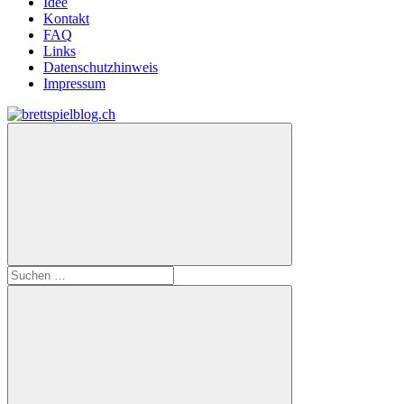
Idee
Kontakt
FAQ
Links
Datenschutzhinweis
Impressum
Zum
Inhalt
brettspielblog.ch
Hier
springen
erfährst
du
spielend
mehr!
Suchen
nach: