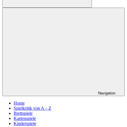
Suchen
Navigation
Home
Spielkritik von A – Z
Brettspiele
Kartenspiele
Kinderspiele