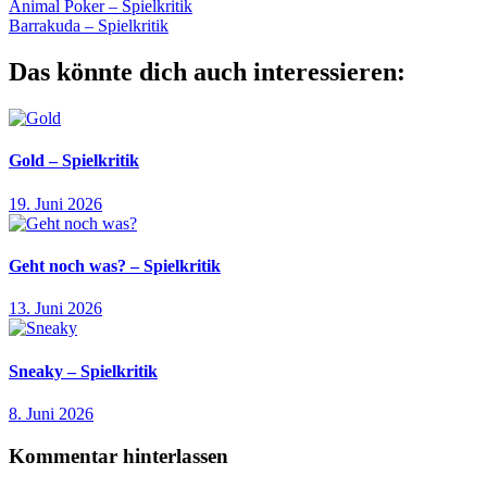
Beitragsnavigation
Vorheriger
Gmeiner
Animal Poker – Spielkritik
Knizia
Krimi
Raub
Tatort
Würfelspiel
Beitrag:
Nächster
Barrakuda – Spielkritik
Beitrag:
Das könnte dich auch interessieren:
Gold – Spielkritik
19. Juni 2026
Geht noch was? – Spielkritik
13. Juni 2026
Sneaky – Spielkritik
8. Juni 2026
Kommentar hinterlassen