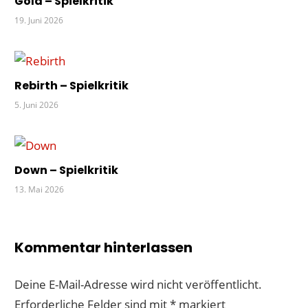
Gold – Spielkritik
ZOLL
19. Juni 2026
Rebirth – Spielkritik
5. Juni 2026
Down – Spielkritik
13. Mai 2026
Kommentar hinterlassen
Deine E-Mail-Adresse wird nicht veröffentlicht.
Erforderliche Felder sind mit
*
markiert