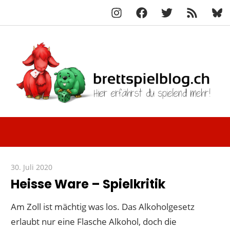
Instagram
Facebook
X
RSS-
Blue
Navigation
Feed
Zum
Inhalt
springen
Hier
brettspielbl
erfährst
du
spielend
30. Juli 2020
Paddy
mehr!
Heisse Ware – Spielkritik
Am Zoll ist mächtig was los. Das Alkoholgesetz
erlaubt nur eine Flasche Alkohol, doch die