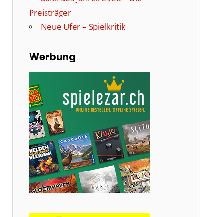
Preisträger
Neue Ufer – Spielkritik
Werbung