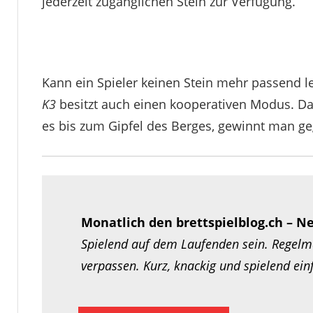
jederzeit zugänglichen Stein zur Verfügung.
Kann ein Spieler keinen Stein mehr passend lege
K3
besitzt auch einen kooperativen Modus. D
es bis zum Gipfel des Berges, gewinnt man ge
Monatlich den brettspielblog.ch – N
Spielend auf dem Laufenden sein. Regelmä
verpassen. Kurz, knackig und spielend ei