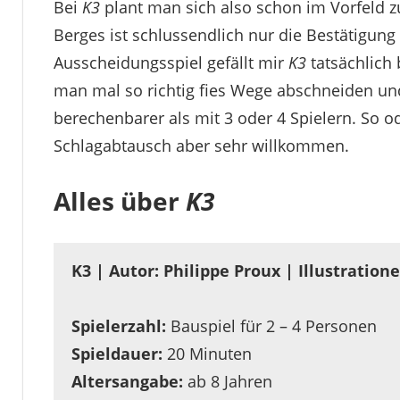
Bei
K3
plant man sich also schon im Vorfeld z
Berges ist schlussendlich nur die Bestätigung
Ausscheidungsspiel gefällt mir
K3
tatsächlich 
man mal so richtig fies Wege abschneiden und S
berechenbarer als mit 3 oder 4 Spielern. So od
Schlagabtausch aber sehr willkommen.
Alles über
K3
K3 | Autor: Philippe Proux | Illustration
Spielerzahl:
Bauspiel für 2 – 4 Personen
Spieldauer:
20 Minuten
Altersangabe:
ab 8 Jahren