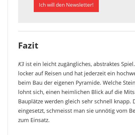
Ich will den Newsletter!
Fazit
K3
ist ein leicht zugängliches, abstraktes Spiel
locker auf Reisen und hat jederzeit ein hochwe
beim Bau der eigenen Pyramide. Welche Stein
lohnt sich, einen heimlichen Blick auf die Mi
Bauplätze werden gleich sehr schnell knapp. D
eingesetzt, schmeisst man sie unnötig vom Be
zum Einsatz.