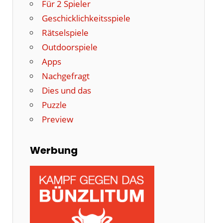
Für 2 Spieler
Geschicklichkeitsspiele
Rätselspiele
Outdoorspiele
Apps
Nachgefragt
Dies und das
Puzzle
Preview
Werbung