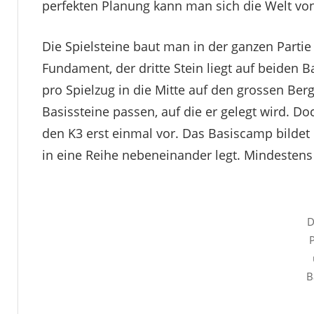
perfekten Planung kann man sich die Welt vo
Die Spielsteine baut man in der ganzen Partie
Fundament, der dritte Stein liegt auf beiden B
pro Spielzug in die Mitte auf den grossen Berg
Basissteine passen, auf die er gelegt wird. D
den K3 erst einmal vor. Das Basiscamp bildet
in eine Reihe nebeneinander legt. Mindeste
D
B