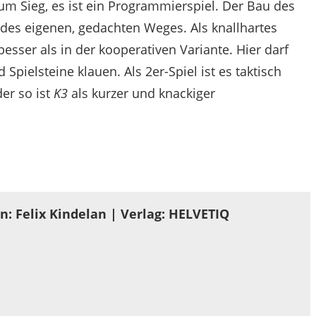
um Sieg, es ist ein Programmierspiel. Der Bau des
 des eigenen, gedachten Weges. Als knallhartes
besser als in der kooperativen Variante. Hier darf
pielsteine klauen. Als 2er-Spiel ist es taktisch
er so ist
K3
als kurzer und knackiger
en: Felix Kindelan | Verlag: HELVETIQ