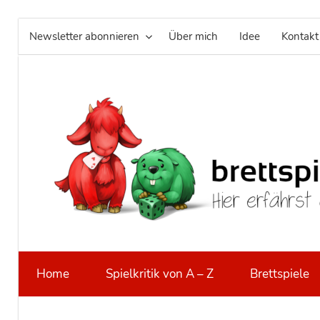
Newsletter abonnieren
Über mich
Idee
Kontakt
Zum
Inhalt
springen
Hier
erfährst
Home
Spielkritik von A – Z
Brettspiele
du
spielend
mehr!