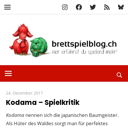
Instagram
Facebook
X
RSS-
Blue
Navigation
Feed
Zum
Inhalt
springen
Hier
brettspielbl
erfährst
du
spielend
24. Dezember 2017
Paddy
mehr!
Kodama – Spielkritik
Kodama
nennen sich die japanischen Baumgeister.
Als Hüter des Waldes sorgt man für perfektes