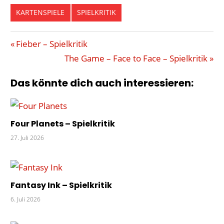
KARTENSPIELE
SPIELKRITIK
BAUM
Beitragsnavigation
Vorheriger
Fieber – Spielkritik
BAUMGEISTER
Beitrag:
Nächster
The Game – Face to Face – Spielkritik
GLÜHWÜRMCHEN
Beitrag:
Das könnte dich auch interessieren:
JAHRESZEITEN
JAPAN
KARTEN
Four Planets – Spielkritik
KODAMA
27. Juli 2026
KOSMOS
PILZE
RAUPEN
SOLI
Fantasy Ink – Spielkritik
STERNE
6. Juli 2026
WACHSTUM