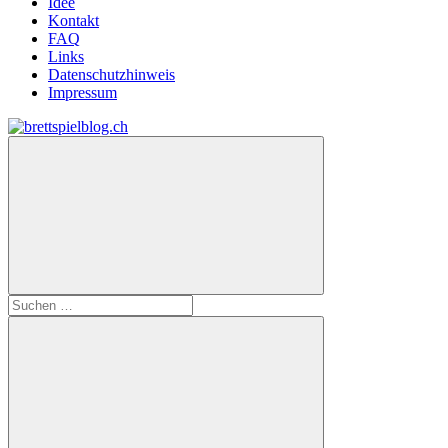
Idee
Kontakt
FAQ
Links
Datenschutzhinweis
Impressum
Zum
Inhalt
brettspielblog.ch
Hier
springen
erfährst
du
spielend
mehr!
Suchen
nach: