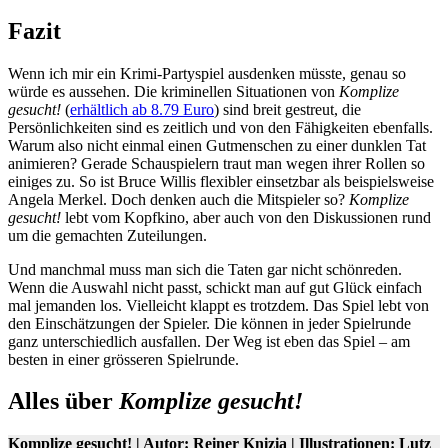
Fazit
Wenn ich mir ein Krimi-Partyspiel ausdenken müsste, genau so
würde es aussehen. Die kriminellen Situationen von
Komplize
gesucht!
(
erhältlich ab 8.79 Euro
) sind breit gestreut, die
Persönlichkeiten sind es zeitlich und von den Fähigkeiten ebenfalls.
Warum also nicht einmal einen Gutmenschen zu einer dunklen Tat
animieren? Gerade Schauspielern traut man wegen ihrer Rollen so
einiges zu. So ist Bruce Willis flexibler einsetzbar als beispielsweise
Angela Merkel. Doch denken auch die Mitspieler so?
Komplize
gesucht!
lebt vom Kopfkino, aber auch von den Diskussionen rund
um die gemachten Zuteilungen.
Und manchmal muss man sich die Taten gar nicht schönreden.
Wenn die Auswahl nicht passt, schickt man auf gut Glück einfach
mal jemanden los. Vielleicht klappt es trotzdem. Das Spiel lebt von
den Einschätzungen der Spieler. Die können in jeder Spielrunde
ganz unterschiedlich ausfallen. Der Weg ist eben das Spiel – am
besten in einer grösseren Spielrunde.
Alles über
Komplize gesucht!
Komplize gesucht! | Autor: Reiner Knizia | Illustrationen: Lutz