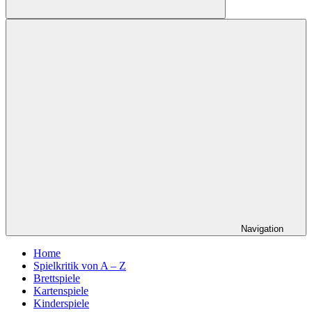
Suchen
Navigation
Home
Spielkritik von A – Z
Brettspiele
Kartenspiele
Kinderspiele