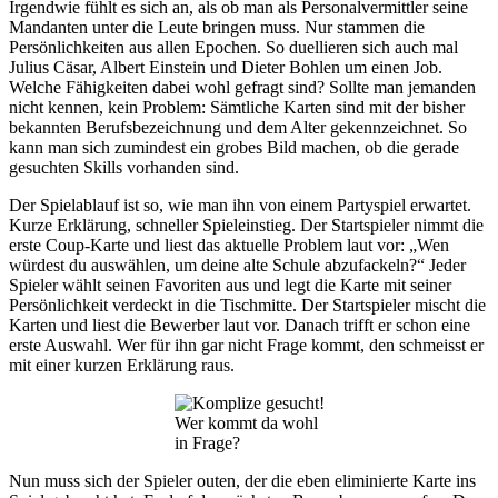
Irgendwie fühlt es sich an, als ob man als Personalvermittler seine
Mandanten unter die Leute bringen muss. Nur stammen die
Persönlichkeiten aus allen Epochen. So duellieren sich auch mal
Julius Cäsar, Albert Einstein und Dieter Bohlen um einen Job.
Welche Fähigkeiten dabei wohl gefragt sind? Sollte man jemanden
nicht kennen, kein Problem: Sämtliche Karten sind mit der bisher
bekannten Berufsbezeichnung und dem Alter gekennzeichnet. So
kann man sich zumindest ein grobes Bild machen, ob die gerade
gesuchten Skills vorhanden sind.
Der Spielablauf ist so, wie man ihn von einem Partyspiel erwartet.
Kurze Erklärung, schneller Spieleinstieg. Der Startspieler nimmt die
erste Coup-Karte und liest das aktuelle Problem laut vor: „Wen
würdest du auswählen, um deine alte Schule abzufackeln?“ Jeder
Spieler wählt seinen Favoriten aus und legt die Karte mit seiner
Persönlichkeit verdeckt in die Tischmitte. Der Startspieler mischt die
Karten und liest die Bewerber laut vor. Danach trifft er schon eine
erste Auswahl. Wer für ihn gar nicht Frage kommt, den schmeisst er
mit einer kurzen Erklärung raus.
Wer kommt da wohl
in Frage?
Nun muss sich der Spieler outen, der die eben eliminierte Karte ins