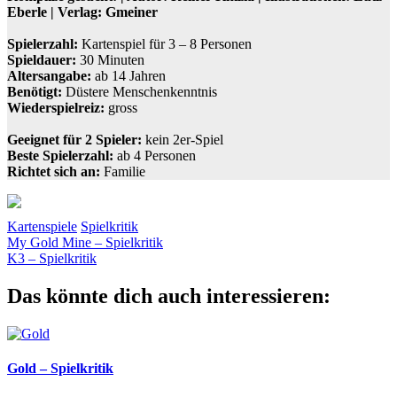
Eberle | Verlag: Gmeiner
Spielerzahl:
Kartenspiel für 3 – 8 Personen
Spieldauer:
30 Minuten
Altersangabe:
ab 14 Jahren
Benötigt:
Düstere Menschenkenntnis
Wiederspielreiz:
gross
Geeignet für 2 Spieler:
kein 2er-Spiel
Beste Spielerzahl:
ab 4 Personen
Richtet sich an:
Familie
Kartenspiele
Spielkritik
Beitragsnavigation
Vorheriger
Gmeiner
My Gold Mine – Spielkritik
Knizia
Krimi
Krimispiel
Ratespiel
Beitrag:
Nächster
K3 – Spielkritik
Beitrag:
Das könnte dich auch interessieren:
Gold – Spielkritik