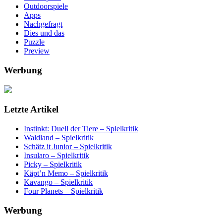
Outdoorspiele
Apps
Nachgefragt
Dies und das
Puzzle
Preview
Werbung
Letzte Artikel
Instinkt: Duell der Tiere – Spielkritik
Waldland – Spielkritik
Schätz it Junior – Spielkritik
Insularo – Spielkritik
Picky – Spielkritik
Käpt’n Memo – Spielkritik
Kavango – Spielkritik
Four Planets – Spielkritik
Werbung