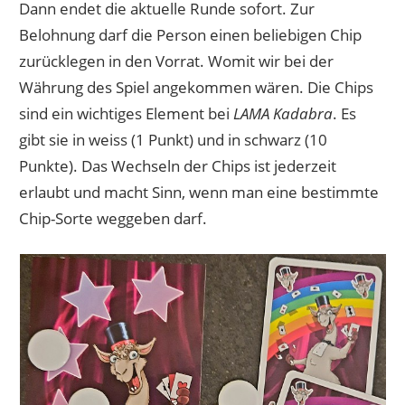
Dann endet die aktuelle Runde sofort. Zur
Belohnung darf die Person einen beliebigen Chip
zurücklegen in den Vorrat. Womit wir bei der
Währung des Spiel angekommen wären. Die Chips
sind ein wichtiges Element bei
LAMA Kadabra
. Es
gibt sie in weiss (1 Punkt) und in schwarz (10
Punkte). Das Wechseln der Chips ist jederzeit
erlaubt und macht Sinn, wenn man eine bestimmte
Chip-Sorte weggeben darf.