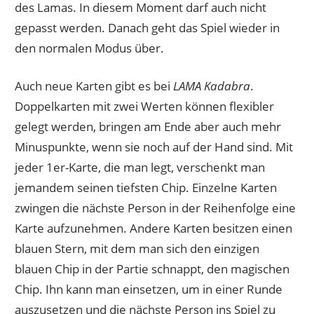
des Lamas. In diesem Moment darf auch nicht
gepasst werden. Danach geht das Spiel wieder in
den normalen Modus über.
Auch neue Karten gibt es bei
LAMA Kadabra
.
Doppelkarten mit zwei Werten können flexibler
gelegt werden, bringen am Ende aber auch mehr
Minuspunkte, wenn sie noch auf der Hand sind. Mit
jeder 1er-Karte, die man legt, verschenkt man
jemandem seinen tiefsten Chip. Einzelne Karten
zwingen die nächste Person in der Reihenfolge eine
Karte aufzunehmen. Andere Karten besitzen einen
blauen Stern, mit dem man sich den einzigen
blauen Chip in der Partie schnappt, den magischen
Chip. Ihn kann man einsetzen, um in einer Runde
auszusetzen und die nächste Person ins Spiel zu