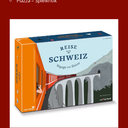
Piazza – Spielkritik