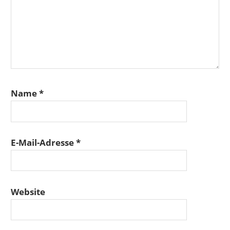
Name
*
E-Mail-Adresse
*
Website