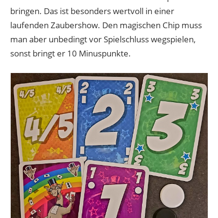
bringen. Das ist besonders wertvoll in einer
laufenden Zaubershow. Den magischen Chip muss
man aber unbedingt vor Spielschluss wegspielen,
sonst bringt er 10 Minuspunkte.