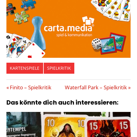
KARTENSPIELE
SPIELKRITIK
AMIGO
Beitragsnavigation
Vorheriger
Nächster
Finito – Spielkritik
Waterfall Park – Spielkritik
KARTENSPIEL
Beitrag:
Beitrag:
Das könnte dich auch interessieren:
KNIZIA
LAMA
MINUSPUNKTE