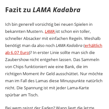
Fazit zu
LAMA Kadabra
Ich bin generell vorsichtig bei neuen Spielen in
bekannten Mustern.
LAMA
ist schon ein toller,
schneller Absacker mit einfachen Regeln. Weshalb
benötigt man da also noch
LAMA Kadabra
(
erhältlich
ab 6.07 Euro
)? In erster Linie sollte man sich die
Zaubershow nicht entgehen lassen. Das Sammeln
von Chips funktioniert wie eine Bank, die im
richtigen Moment ihr Geld ausschüttet. Nur möchte
man im Fall des Lamas diese Minuspunkte natürlich
nicht. Die Spannung ist mit jeder Lama-Karte
spürbar am Tisch.
Bei wem reisst der Faden? Wann liegt die letzte