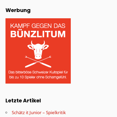
Werbung
Letzte Artikel
Schätz it Junior – Spielkritik