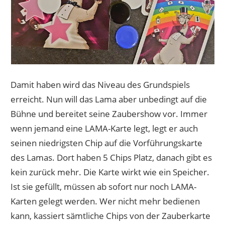
Damit haben wird das Niveau des Grundspiels
erreicht. Nun will das Lama aber unbedingt auf die
Bühne und bereitet seine Zaubershow vor. Immer
wenn jemand eine LAMA-Karte legt, legt er auch
seinen niedrigsten Chip auf die Vorführungskarte
des Lamas. Dort haben 5 Chips Platz, danach gibt es
kein zurück mehr. Die Karte wirkt wie ein Speicher.
Ist sie gefüllt, müssen ab sofort nur noch LAMA-
Karten gelegt werden. Wer nicht mehr bedienen
kann, kassiert sämtliche Chips von der Zauberkarte