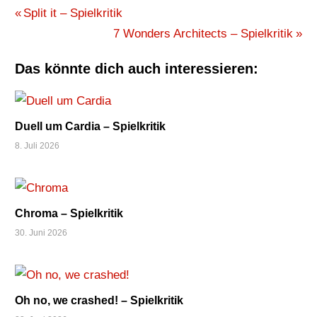
HANDEL
Beitragsnavigation
Vorheriger
Split it – Spielkritik
IELLO
Beitrag:
Nächster
7 Wonders Architects – Spielkritik
KARTENSPIEL
Beitrag:
OPTIMIEREN
Das könnte dich auch interessieren:
RESSOURCEN
TAUSCH
Duell um Cardia – Spielkritik
8. Juli 2026
Chroma – Spielkritik
30. Juni 2026
Oh no, we crashed! – Spielkritik