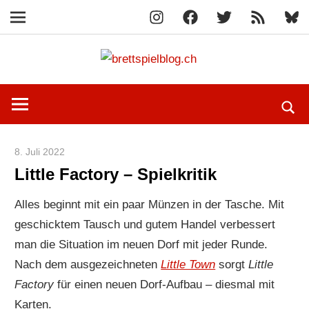
Instagram
Facebook
X
RSS-
Blue
Navigation
Feed
Zum
brettspi
Inhalt
Hier
springen
erfährst
du
spielend
8. Juli 2022
Paddy
mehr!
Little Factory – Spielkritik
Alles beginnt mit ein paar Münzen in der Tasche. Mit
geschicktem Tausch und gutem Handel verbessert
man die Situation im neuen Dorf mit jeder Runde.
Nach dem ausgezeichneten
Little Town
sorgt
Little
Factory
für einen neuen Dorf-Aufbau – diesmal mit
Karten.