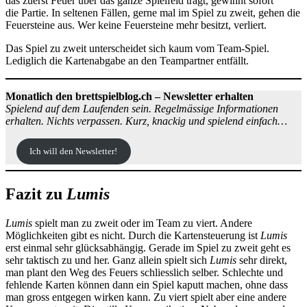
das zuerst Feuer über das ganze Spielfeld trägt, gewinnt sofort
die Partie. In seltenen Fällen, gerne mal im Spiel zu zweit, gehen die
Feuersteine aus. Wer keine Feuersteine mehr besitzt, verliert.
Das Spiel zu zweit unterscheidet sich kaum vom Team-Spiel.
Lediglich die Kartenabgabe an den Teampartner entfällt.
Monatlich den brettspielblog.ch – Newsletter erhalten
Spielend auf dem Laufenden sein. Regelmässige Informationen
erhalten. Nichts verpassen. Kurz, knackig und spielend einfach…
Ich will den Newsletter!
Fazit zu
Lumis
Lumis
spielt man zu zweit oder im Team zu viert. Andere
Möglichkeiten gibt es nicht. Durch die Kartensteuerung ist
Lumis
erst einmal sehr glücksabhängig. Gerade im Spiel zu zweit geht es
sehr taktisch zu und her. Ganz allein spielt sich
Lumis
sehr direkt,
man plant den Weg des Feuers schliesslich selber. Schlechte und
fehlende Karten können dann ein Spiel kaputt machen, ohne dass
man gross entgegen wirken kann. Zu viert spielt aber eine andere