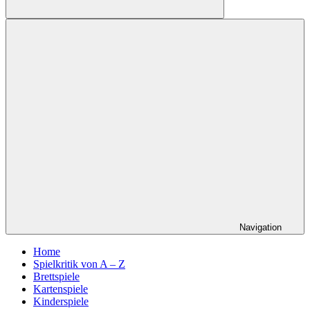
Suchen
Navigation
Home
Spielkritik von A – Z
Brettspiele
Kartenspiele
Kinderspiele