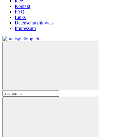
Idee
Kontakt
FAQ
Links
Datenschutzhinweis
Impressum
Zum
Inhalt
brettspielblog.ch
Hier
springen
erfährst
du
spielend
mehr!
Suchen
nach: