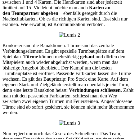
zwischen 1 und 4 Karten. Die Handkarten sind aber jederzeit
limitiert auf 15. Vielleicht möchte man auch
Karten an
den Teampartner abgeben
– ebenfalls geregelt durch die
Nachschubkarten. Ob es die richtigen Karten sind, lässt sich nur
erahnen. Wie erwähnt, ist Kommunikation verboten.
Konkreter sind die Bauaktionen. Türme sind das zentrale
Verbindungselement. Es gibt spezielle Turmbauplätze auf dem
Spielplan.
Türme
können mehrstöckig
gebaut
und dürfen den
Mitspielern auch wieder abgeluchst werden, wenn man das
bisherige Angebot überbietet. Der Kampf um die besten
Turmbauplätze ist eröffnet. Passende Farbkarten lassen die Türme
wachsen. Es gilt das Bauprinzip: Pro Stock eine Karte. Auf dem
eigenen Start- und Zielgelände erstellt man ebenfalls je ein Turm,
denn eine letzte Bauaktion heisst:
Verbindungen schliessen
. Zahlt
man mit den passenden Farbkarten, schliesst man den Weg
zwischen zwei eigenen Türmen mit Feuersteinen. Angeschlossene
Türme sind ab sofort gesichert, sie können nicht mehr übernommen
werden.
Nun regiert nur noch das Gesetz des Schnelleren. Das Team,