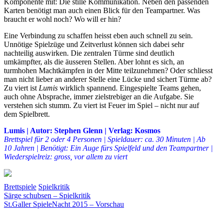
Komponente mit: Die stille Kommunikation. Neben den passenden
Karten benötigt man auch einen Blick für den Teampartner. Was
braucht er wohl noch? Wo will er hin?
Eine Verbindung zu schaffen heisst eben auch schnell zu sein.
Unnötige Spielzüge und Zeitverlust können sich dabei sehr
nachteilig auswirken. Die zentralen Türme sind deutlich
umkämpfter, als die äusseren Stellen. Aber lohnt es sich, an
turmhohen Machtkämpfen in der Mitte teilzunehmen? Oder schliesst
man nicht lieber an anderer Stelle eine Lücke und sichert Türme ab?
Zu viert ist
Lumis
wirklich spannend. Eingespielte Teams gehen,
auch ohne Absprache, immer zielstrebiger an die Aufgabe. Sie
verstehen sich stumm. Zu viert ist Feuer im Spiel – nicht nur auf
dem Spielbrett.
Lumis | Autor: Stephen Glenn | Verlag: Kosmos
Brettspiel für 2 oder 4 Personen | Spieldauer: ca. 30 Minuten | Ab
10 Jahren | Benötigt: Ein Auge fürs Spielfeld und den Teampartner |
Wiederspielreiz: gross, vor allem zu viert
Brettspiele
Spielkritik
Beitragsnavigation
Vorheriger
Brettspiel
Särge schubsen – Spielkritik
Feuer
Glenn
Karten
Kosmos
Lumis
Pfade
Rezension
Spiel
Spielk
Beitrag:
Nächster
St.Galler SpieleNacht 2015 – Vorschau
Beitrag: