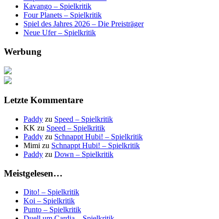
Kavango – Spielkritik
Four Planets – Spielkritik
Spiel des Jahres 2026 – Die Preisträger
Neue Ufer – Spielkritik
Werbung
Letzte Kommentare
Paddy
zu
Speed – Spielkritik
KK
zu
Speed – Spielkritik
Paddy
zu
Schnappt Hubi! – Spielkritik
Mimi
zu
Schnappt Hubi! – Spielkritik
Paddy
zu
Down – Spielkritik
Meistgelesen…
Dito! – Spielkritik
Koi – Spielkritik
Punto – Spielkritik
Duell um Cardia – Spielkritik