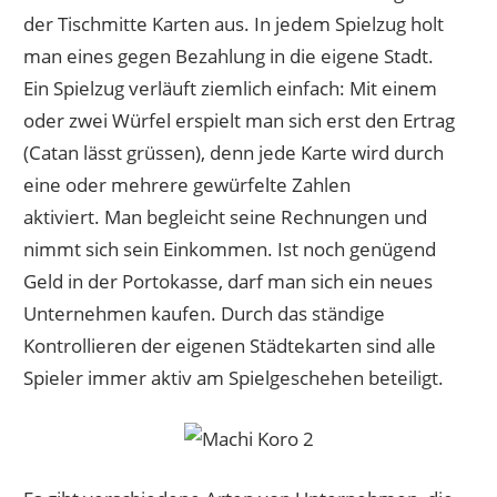
der Tischmitte Karten aus. In jedem Spielzug holt
man eines gegen Bezahlung in die eigene Stadt.
Ein Spielzug verläuft ziemlich einfach: Mit einem
oder zwei Würfel erspielt man sich erst den Ertrag
(Catan lässt grüssen), denn jede Karte wird durch
eine oder mehrere gewürfelte Zahlen
aktiviert. Man begleicht seine Rechnungen und
nimmt sich sein Einkommen. Ist noch genügend
Geld in der Portokasse, darf man sich ein neues
Unternehmen kaufen. Durch das ständige
Kontrollieren der eigenen Städtekarten sind alle
Spieler immer aktiv am Spielgeschehen beteiligt.