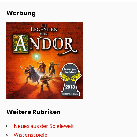
Werbung
Weitere Rubriken
Neues aus der Spielewelt
Wissensspiele