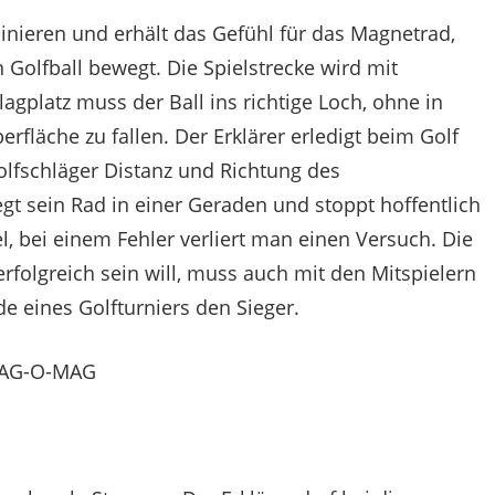
inieren und erhält das Gefühl für das Magnetrad,
n Golfball bewegt. Die Spielstrecke wird mit
agplatz muss der Ball ins richtige Loch, ohne in
rfläche zu fallen. Der Erklärer erledigt beim Golf
lfschläger Distanz und Richtung des
t sein Rad in einer Geraden und stoppt hoffentlich
l, bei einem Fehler verliert man einen Versuch. Die
rfolgreich sein will, muss auch mit den Mitspielern
eines Golfturniers den Sieger.