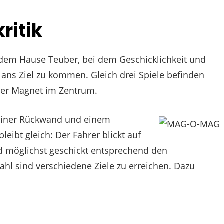
ritik
dem Hause Teuber, bei dem Geschicklichkeit und
 ans Ziel zu kommen. Gleich drei Spiele befinden
 der Magnet im Zentrum.
 einer Rückwand und einem
ibt gleich: Der Fahrer blickt auf
 möglichst geschickt entsprechend den
ahl sind verschiedene Ziele zu erreichen. Dazu