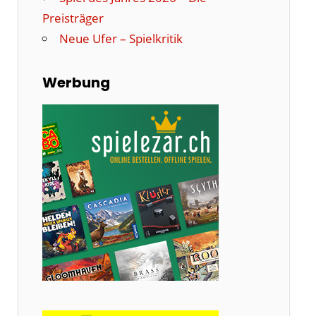
Preisträger
Neue Ufer – Spielkritik
Werbung