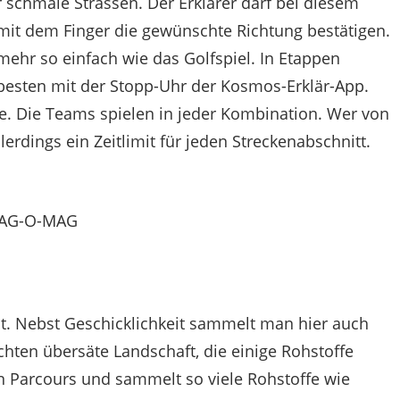
schmale Strassen. Der Erklärer darf bei diesem
mit dem Finger die gewünschte Richtung bestätigen.
mehr so einfach wie das Golfspiel. In Etappen
 besten mit der Stopp-Uhr der Kosmos-Erklär-App.
e. Die Teams spielen in jeder Kombination. Wer von
lerdings ein Zeitlimit für jeden Streckenabschnitt.
it. Nebst Geschicklichkeit sammelt man hier auch
uchten übersäte Landschaft, die einige Rohstoffe
den Parcours und sammelt so viele Rohstoffe wie