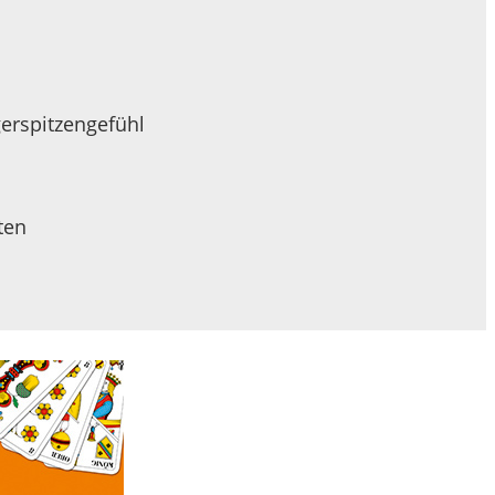
gerspitzengefühl
ten