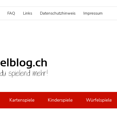
FAQ
Links
Datenschutzhinweis
Impressum
brettspie
Kartenspiele
Kinderspiele
Würfelspiele