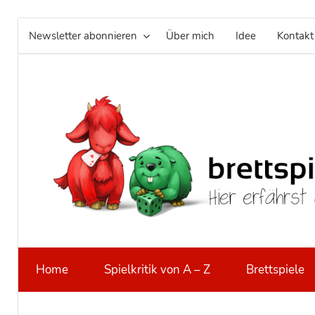
Newsletter abonnieren
Über mich
Idee
Kontakt
Zum
Inhalt
springen
Hier
erfährst
Home
Spielkritik von A – Z
Brettspiele
du
spielend
mehr!