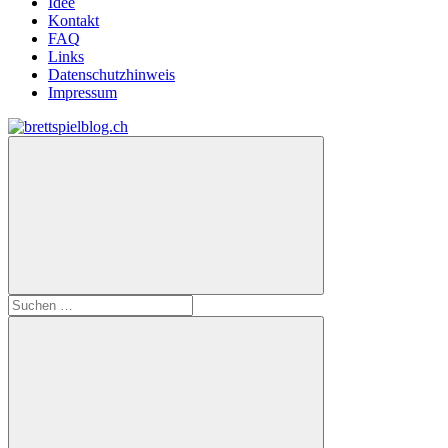
Idee
Kontakt
FAQ
Links
Datenschutzhinweis
Impressum
Zum
Inhalt
brettspielblog.ch
Hier
springen
erfährst
du
spielend
mehr!
Suchen
nach: