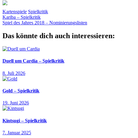
Kartenspiele
Spielkritik
Beitragsnavigation
Vorheriger
Gold
Kariba – Spielkritik
Hans
Beitrag:
Nächster
im
Spiel des Jahres 2018 – Nominierungslisten
Beitrag:
Glück
Königreich
Krone
Majesty
Marc
André
Personen
Reichtum
Das könnte dich auch interessieren:
Duell um Cardia – Spielkritik
8. Juli 2026
Gold – Spielkritik
19. Juni 2026
Kintsugi – Spielkritik
7. Januar 2025