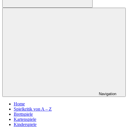
Suchen
Navigation
Home
Spielkritik von A – Z
Brettspiele
Kartenspiele
Kinderspiele