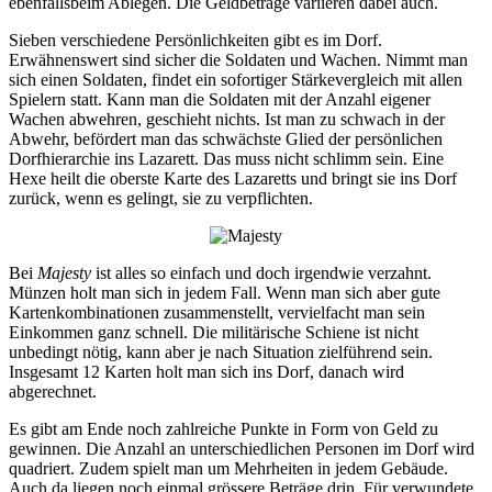
ebenfallsbeim Ablegen. Die Geldbeträge variieren dabei auch.
Sieben verschiedene Persönlichkeiten gibt es im Dorf.
Erwähnenswert sind sicher die Soldaten und Wachen. Nimmt man
sich einen Soldaten, findet ein sofortiger Stärkevergleich mit allen
Spielern statt. Kann man die Soldaten mit der Anzahl eigener
Wachen abwehren, geschieht nichts. Ist man zu schwach in der
Abwehr, befördert man das schwächste Glied der persönlichen
Dorfhierarchie ins Lazarett. Das muss nicht schlimm sein. Eine
Hexe heilt die oberste Karte des Lazaretts und bringt sie ins Dorf
zurück, wenn es gelingt, sie zu verpflichten.
Bei
Majesty
ist alles so einfach und doch irgendwie verzahnt.
Münzen holt man sich in jedem Fall. Wenn man sich aber gute
Kartenkombinationen zusammenstellt, vervielfacht man sein
Einkommen ganz schnell. Die militärische Schiene ist nicht
unbedingt nötig, kann aber je nach Situation zielführend sein.
Insgesamt 12 Karten holt man sich ins Dorf, danach wird
abgerechnet.
Es gibt am Ende noch zahlreiche Punkte in Form von Geld zu
gewinnen. Die Anzahl an unterschiedlichen Personen im Dorf wird
quadriert. Zudem spielt man um Mehrheiten in jedem Gebäude.
Auch da liegen noch einmal grössere Beträge drin. Für verwundete