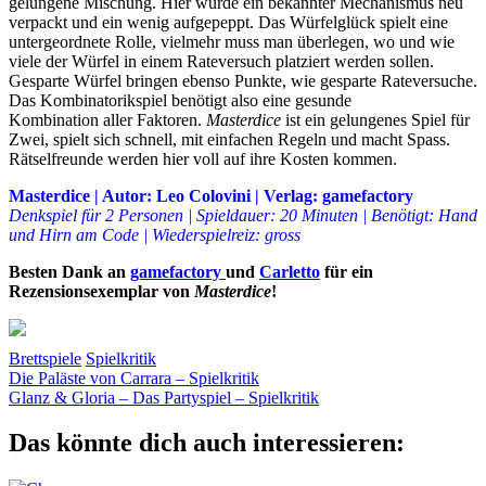
gelungene Mischung. Hier wurde ein bekannter Mechanismus neu
verpackt und ein wenig aufgepeppt. Das Würfelglück spielt eine
untergeordnete Rolle, vielmehr muss man überlegen, wo und wie
viele der Würfel in einem Rateversuch platziert werden sollen.
Gesparte Würfel bringen ebenso Punkte, wie gesparte Rateversuche.
Das Kombinatorikspiel benötigt also eine gesunde
Kombination aller Faktoren.
Masterdice
ist ein gelungenes Spiel für
Zwei, spielt sich schnell, mit einfachen Regeln und macht Spass.
Rätselfreunde werden hier voll auf ihre Kosten kommen.
Masterdice | Autor: Leo Colovini | Verlag: gamefactory
Denkspiel für 2 Personen | Spieldauer: 20 Minuten | Benötigt: Hand
und Hirn am Code | Wiederspielreiz: gross
Besten Dank an
gamefactory
und
Carletto
für ein
Rezensionsexemplar von
Masterdice
!
Brettspiele
Spielkritik
Beitragsnavigation
Vorheriger
Code
Die Paläste von Carrara – Spielkritik
Farben
Kombination
Masterdice
Mastermind
Würfel
Zahlen
Beitrag:
Nächster
Glanz & Gloria – Das Partyspiel – Spielkritik
Beitrag:
Das könnte dich auch interessieren: