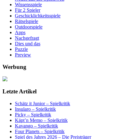
Wissensspiele
Für 2 Spieler
Geschicklichkeitsspiele
Rätselspiele
Outdoorspiele
Apps
Nachgefragt
Dies und das
Puzzle
Preview
Werbung
Letzte Artikel
Schätz it Junior – Spielkritik
Insularo – Spielkritik
Picky – Spielkritik
Käpt’n Memo – Spielkritik
Kavango – Spielkritik
Four Planets – Spielkritik
Spiel des Jahres 2026 – Die Preisträger