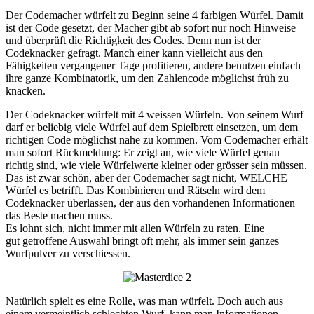
Der Codemacher würfelt zu Beginn seine 4 farbigen Würfel. Damit
ist der Code gesetzt, der Macher gibt ab sofort nur noch Hinweise
und überprüft die Richtigkeit des Codes. Denn nun ist der
Codeknacker gefragt. Manch einer kann vielleicht aus den
Fähigkeiten vergangener Tage profitieren, andere benutzen einfach
ihre ganze Kombinatorik, um den Zahlencode möglichst früh zu
knacken.
Der Codeknacker würfelt mit 4 weissen Würfeln. Von seinem Wurf
darf er beliebig viele Würfel auf dem Spielbrett einsetzen, um dem
richtigen Code möglichst nahe zu kommen. Vom Codemacher erhält
man sofort Rückmeldung: Er zeigt an, wie viele Würfel genau
richtig sind, wie viele Würfelwerte kleiner oder grösser sein müssen.
Das ist zwar schön, aber der Codemacher sagt nicht, WELCHE
Würfel es betrifft. Das Kombinieren und Rätseln wird dem
Codeknacker überlassen, der aus den vorhandenen Informationen
das Beste machen muss.
Es lohnt sich, nicht immer mit allen Würfeln zu raten. Eine
gut getroffene Auswahl bringt oft mehr, als immer sein ganzes
Wurfpulver zu verschiessen.
Natürlich spielt es eine Rolle, was man würfelt. Doch auch aus
einem vermeintlich schlechten Wurf, kann man Informationen