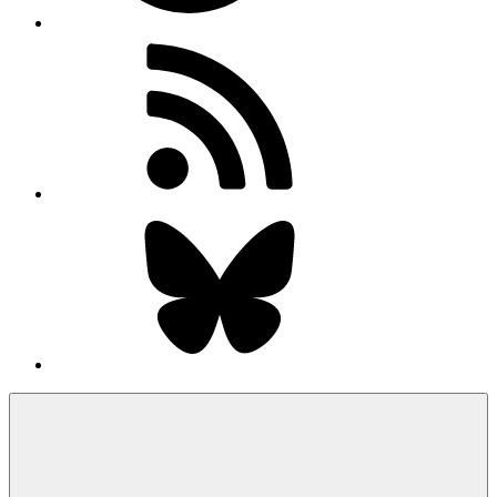
RSS-
Feed
Bluesky