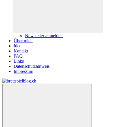
Newsletter abmelden
Über mich
Idee
Kontakt
FAQ
Links
Datenschutzhinweis
Impressum
Zum
Inhalt
brettspielblog.ch
Hier
springen
erfährst
du
spielend
mehr!