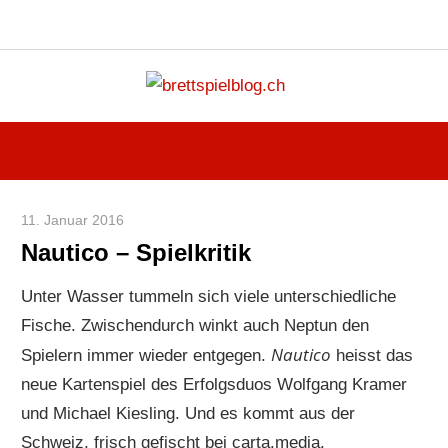
Instagram
Facebook
X
RSS-
Blue
Navigation
Feed
Zum
brettspi
Inhalt
Hier
springen
erfährst
du
spielend
11. Januar 2016
Paddy
mehr!
Nautico – Spielkritik
Unter Wasser tummeln sich viele unterschiedliche
Fische. Zwischendurch winkt auch Neptun den
Nautico
Spielern immer wieder entgegen.
heisst das
neue Kartenspiel des Erfolgsduos Wolfgang Kramer
und Michael Kiesling. Und es kommt aus der
Schweiz, frisch gefischt bei carta.media.