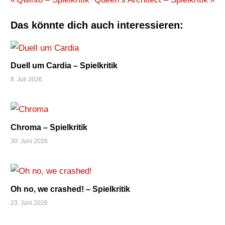
Beitragsnavigation
MEDIA
Beitrag:
Beitrag:
KARTENSPIEL
Das könnte dich auch interessieren:
KIESLING
KRAMER
NAUTICO
Duell um Cardia – Spielkritik
NEPTUN
8. Juli 2026
PUNKTE
REIHENFOLGE
REZENSION
Chroma – Spielkritik
SPIELKRITIK
30. Juni 2026
WÜRFEL
Oh no, we crashed! – Spielkritik
23. Juni 2026