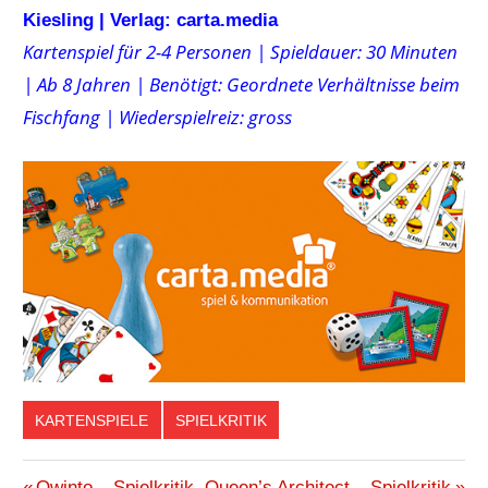
Kiesling | Verlag: carta.media
Kartenspiel für 2-4 Personen | Spieldauer: 30 Minuten
| Ab 8 Jahren | Benötigt: Geordnete Verhältnisse beim
Fischfang | Wiederspielreiz: gross
KARTENSPIELE
SPIELKRITIK
CARTA
Vorheriger
Nächster
Qwinto – Spielkritik
Queen’s Architect – Spielkritik